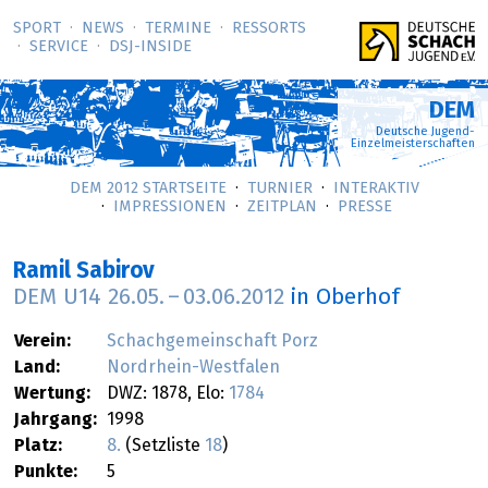
SPORT
NEWS
TERMINE
RESSORTS
SERVICE
DSJ-­INSIDE
DEM
Deutsche Jugend-
Einzelmeisterschaften
DEM 2012 STARTSEITE
TURNIER
INTERAKTIV
IMPRESSIONEN
ZEITPLAN
PRESSE
Ramil Sabirov
DEM U14
26.05.
–
03.06.2012
in Oberhof
Verein:
Schachgemeinschaft Porz
Land:
Nordrhein-Westfalen
Wertung:
DWZ: 1878, Elo:
1784
Jahrgang:
1998
Platz:
8.
(Setzliste
18
)
Punkte:
5