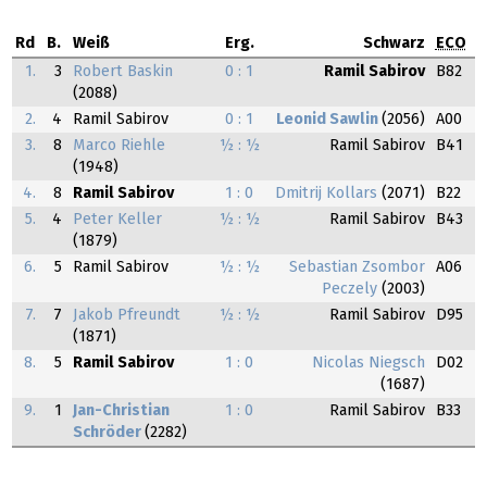
Rd
B.
Weiß
Erg.
Schwarz
ECO
1.
3
Robert Baskin
0 : 1
Ramil Sabirov
B82
(2088)
2.
4
Ramil Sabirov
0 : 1
Leonid Sawlin
(2056)
A00
3.
8
Marco Riehle
½ : ½
Ramil Sabirov
B41
(1948)
4.
8
Ramil Sabirov
1 : 0
Dmitrij Kollars
(2071)
B22
5.
4
Peter Keller
½ : ½
Ramil Sabirov
B43
(1879)
6.
5
Ramil Sabirov
½ : ½
Sebastian Zsombor
A06
Peczely
(2003)
7.
7
Jakob Pfreundt
½ : ½
Ramil Sabirov
D95
(1871)
8.
5
Ramil Sabirov
1 : 0
Nicolas Niegsch
D02
(1687)
9.
1
Jan-Christian
1 : 0
Ramil Sabirov
B33
Schröder
(2282)