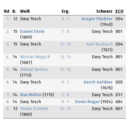
Rd
B.
Weiß
Erg.
Schwarz
ECO
1.
12
Davy Tesch
0 : 1
Gregor Flüchter
D04
(1940)
2.
15
Daniel Stein
1 : 0
Davy Tesch
B01
(1809)
3.
15
Davy Tesch
½ : ½
Karl Bardosch
D04
(1521)
4.
14
Nicolas Niegsch
½ : ½
Davy Tesch
B01
(1687)
5.
14
Mikhail Berkov
½ : ½
Davy Tesch
B01
(1713)
6.
14
Davy Tesch
0 : 1
Gerrit Geldner
D05
(1676)
7.
14
Max Müller
(1715)
1 : 0
Davy Tesch
D11
8.
14
Davy Tesch
0 : 1
Denis Mager
(1924)
A84
9.
13
Tobias Schmidt
½ : ½
Davy Tesch
B01
(1800)