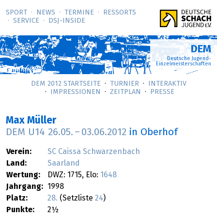
SPORT
NEWS
TERMINE
RESSORTS
SERVICE
DSJ-­INSIDE
DEM
Deutsche Jugend-
Einzelmeisterschaften
DEM 2012 STARTSEITE
TURNIER
INTERAKTIV
IMPRESSIONEN
ZEITPLAN
PRESSE
Max Müller
DEM U14
26.05.
–
03.06.2012
in Oberhof
Verein:
SC Caissa Schwarzenbach
Land:
Saarland
Wertung:
DWZ: 1715, Elo:
1648
Jahrgang:
1998
Platz:
28.
(Setzliste
24
)
Punkte:
2½