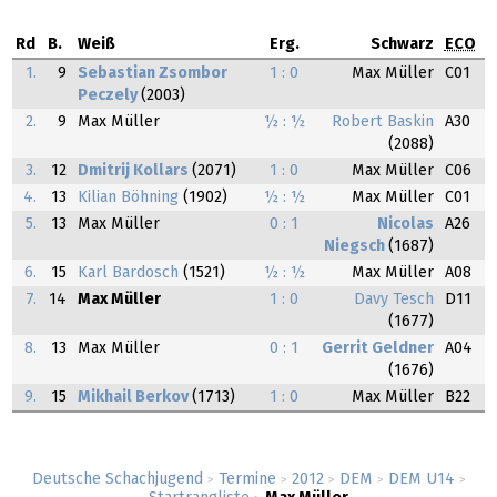
Rd
B.
Weiß
Erg.
Schwarz
ECO
1.
9
Sebastian Zsombor
1 : 0
Max Müller
C01
Peczely
(2003)
2.
9
Max Müller
½ : ½
Robert Baskin
A30
(2088)
3.
12
Dmitrij Kollars
(2071)
1 : 0
Max Müller
C06
4.
13
Kilian Böhning
(1902)
½ : ½
Max Müller
C01
5.
13
Max Müller
0 : 1
Nicolas
A26
Niegsch
(1687)
6.
15
Karl Bardosch
(1521)
½ : ½
Max Müller
A08
7.
14
Max Müller
1 : 0
Davy Tesch
D11
(1677)
8.
13
Max Müller
0 : 1
Gerrit Geldner
A04
(1676)
9.
15
Mikhail Berkov
(1713)
1 : 0
Max Müller
B22
Deutsche Schachjugend
Termine
2012
DEM
DEM U14
>
>
>
>
>