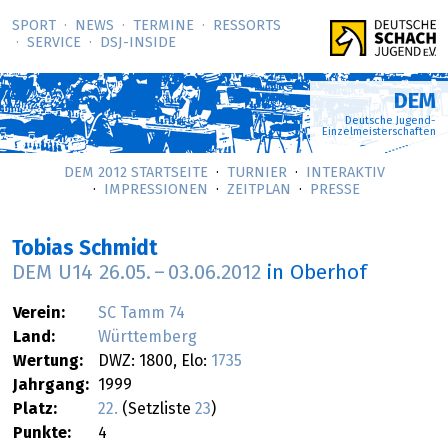
SPORT
NEWS
TERMINE
RESSORTS
SERVICE
DSJ-­INSIDE
DEM
Deutsche Jugend-
Einzelmeisterschaften
DEM 2012 STARTSEITE
TURNIER
INTERAKTIV
IMPRESSIONEN
ZEITPLAN
PRESSE
Tobias Schmidt
DEM U14
26.05.
–
03.06.2012
in Oberhof
Verein:
SC Tamm 74
Land:
Württemberg
Wertung:
DWZ: 1800, Elo:
1735
Jahrgang:
1999
Platz:
22.
(Setzliste
23
)
Punkte:
4