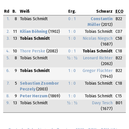
Rd
B.
Weiß
Erg.
Schwarz
ECO
1.
8
Tobias Schmidt
0 : 1
Constantin
B22
Müller
(2012)
2.
11
Kilian Böhning
(1902)
1 : 0
Tobias Schmidt
C07
3.
13
Tobias Schmidt
1 : 0
Nicolas Niegsch
C58
(1687)
4.
10
Thore Perske
(2082)
0 : 1
Tobias Schmidt
C18
5.
8
Tobias Schmidt
½ : ½
Leonard Richter
B22
(2062)
6.
9
Tobias Schmidt
1 : 0
Gregor Flüchter
B22
(1940)
7.
5
Sebastian Zsombor
1 : 0
Tobias Schmidt
C18
Peczely
(2003)
8.
9
Peter Herzum
(1869)
1 : 0
Tobias Schmidt
C15
9.
13
Tobias Schmidt
½ : ½
Davy Tesch
B01
(1677)