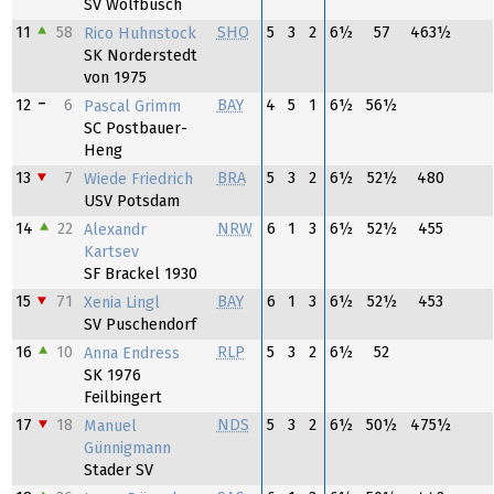
SV Wolfbusch
11
58
SHO
5
3
2
6½
57
463½
Rico Huhnstock
SK Norderstedt
von 1975
12
6
BAY
4
5
1
6½
56½
Pascal Grimm
SC Postbauer-
Heng
13
7
BRA
5
3
2
6½
52½
480
Wiede Friedrich
USV Potsdam
14
22
NRW
6
1
3
6½
52½
455
Alexandr
Kartsev
SF Brackel 1930
15
71
BAY
6
1
3
6½
52½
453
Xenia Lingl
SV Puschendorf
16
10
RLP
5
3
2
6½
52
Anna Endress
SK 1976
Feilbingert
17
18
NDS
5
3
2
6½
50½
475½
Manuel
Günnigmann
Stader SV