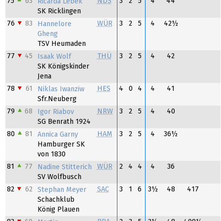
75
63
NDS
3
2
5
4
44
Ricarda Lebek
SK Ricklingen
76
83
WÜR
3
2
5
4
42½
Hannelore
Gheng
TSV Heumaden
77
45
THÜ
3
2
5
4
42
Isaak Wolf
SK Königskinder
Jena
78
61
HES
4
0
4
4
41
Niklas Iwanziw
Sfr.Neuberg
79
68
NRW
3
2
5
4
40
Igor Riabov
SG Benrath 1924
80
81
HAM
3
2
5
4
36½
Annica Garny
Hamburger SK
von 1830
81
77
WÜR
2
4
4
4
36
Nadine Stitterich
SV Wolfbusch
82
62
SAC
3
1
6
3½
48
417
Stephan Meyer
Schachklub
König Plauen