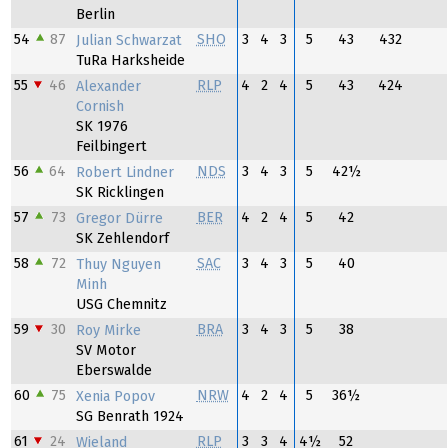
Berlin
54
87
SHO
3
4
3
5
43
432
Julian Schwarzat
TuRa Harksheide
55
46
RLP
4
2
4
5
43
424
Alexander
Cornish
SK 1976
Feilbingert
56
64
NDS
3
4
3
5
42½
Robert Lindner
SK Ricklingen
57
73
BER
4
2
4
5
42
Gregor Dürre
SK Zehlendorf
58
72
SAC
3
4
3
5
40
Thuy Nguyen
Minh
USG Chemnitz
59
30
BRA
3
4
3
5
38
Roy Mirke
SV Motor
Eberswalde
60
75
NRW
4
2
4
5
36½
Xenia Popov
SG Benrath 1924
61
24
RLP
3
3
4
4½
52
Wieland