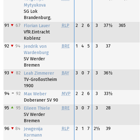
Mytyukova
SG Lok
Brandenburg,
91
67
RLP
2
2
6
3
37½
365
Florian Lauer
VfR.Eintracht
Koblenz
92
94
BRE
1
4
5
3
37
Jendrik von
Wardenburg
SV Werder
Bremen
93
82
BAY
3
0
7
3
36½
Leah Zimmerer
TV-Großostheim
1900
94
92
MVP
2
2
6
3
33½
Max Weber
Doberaner SV 90
95
95
BRE
3
0
7
3
28
Eileen Thiele
SV Werder
Bremen
96
84
RLP
2
1
7
2½
39
Jewgenija
Kormann