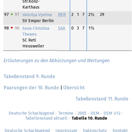
Sfr.Konz-
Karthaus
97
97
BER
2
1
7
2½
29
Valeriya Vyelina
SV Empor Berlin
98
96
SAA
0
3
7
1½
Anna Christina
Thewes
SC Reti
Heusweiler
Erläuterungen zu den Abkürzungen und Wertungen
Tabellenstand 9. Runde
Paarungen der 10. Runde
|
Übersicht
Tabellenstand 11. Runde
Deutsche Schachjugend
Termine
2005
DEM
DEM U12
>
>
>
>
>
Tabellenstand aktuell
Tabelle 10. Runde
>
Deutsche Schachjugend
Impressum
Datenschutz
Kontakt