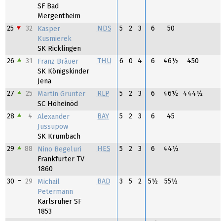
SF Bad
Mergentheim
25
32
NDS
5
2
3
6
50
Kasper
Kusmierek
SK Ricklingen
26
31
THÜ
6
0
4
6
46½
450
Franz Bräuer
SK Königskinder
Jena
27
25
RLP
5
2
3
6
46½
444½
Martin Grünter
SC Höheinöd
28
4
BAY
5
2
3
6
45
Alexander
Jussupow
SK Krumbach
29
88
HES
5
2
3
6
44½
Nino Begeluri
Frankfurter TV
1860
30
29
BAD
3
5
2
5½
55½
Michail
Petermann
Karlsruher SF
1853