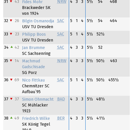
31
43
NRW
4
3
3
5½
54
468
Fides Mohr
Brackweder SK
von 1924
32
26
SAC
5
1
4
5½
54
464
Bilgin Osmanodja
USV TU Dresden
33
23
SAC
5
1
4
5½
52½
Philipp Boos
USV TU Dresden
34
42
SAC
4
3
3
5½
52
Jan Brumme
SC Sachsenring
35
14
NRW
4
3
3
5½
50½
463
Machmud
Gadschisade
SG Porz
36
69
SAC
5
1
4
5½
50½
455½
Nico Fittkau
Chemnitzer SC
Aufbau`95
37
37
BAD
4
3
3
5½
48½
Simon Ohnmacht
SC Mühlacker
1923
38
49
BER
4
3
3
5½
41½
Friedrich Wilke
SK König Tegel