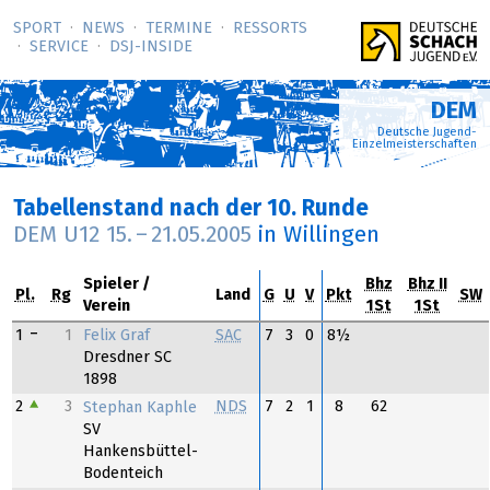
SPORT
NEWS
TERMINE
RESSORTS
SERVICE
DSJ-­INSIDE
DEM
Deutsche Jugend-
Einzelmeisterschaften
Tabellenstand nach der 10. Runde
DEM U12
15.
–
21.05.2005
in Willingen
Spieler
Bhz
Bhz II
Pl.
Rg
Land
G
U
V
Pkt
SW
Verein
1St
1St
Felix Graf
1
1
SAC
7
3
0
8½
Dresdner SC
1898
2
3
NDS
7
2
1
8
62
Stephan Kaphle
SV
Hankensbüttel-
Bodenteich