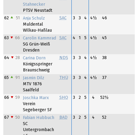
Stahnecker
PTSV Neustadt
62
51
SAC
3
3
4
4½
46
Anja Schulz
Muldental
Wilkau-Haßlau
63
66
SAC
4
1
5
4½
45
Carolin Kammrad
SG Grün-Weiß
Dresden
64
28
NDS
3
3
4
4½
38
Carina Dorn
Königsspringer
Braunschweig
65
91
THÜ
3
3
4
4½
37
Jasmin Dilz
MTV 1876
Saalfeld
66
59
SHO
3
2
5
4
52½
Joschka Marx
Verein
Segeberger SF
67
50
BAD
3
2
5
4
52
Fabian Hubbuch
SC
Untergrombach