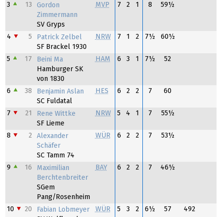
3
13
MVP
7
2
1
8
59½
Gordon
Zimmermann
SV Gryps
4
5
NRW
7
1
2
7½
60½
Patrick Zelbel
SF Brackel 1930
5
17
HAM
6
3
1
7½
52
Beini Ma
Hamburger SK
von 1830
6
38
HES
6
2
2
7
60
Benjamin Aslan
SC Fuldatal
7
21
NRW
5
4
1
7
55½
Rene Wittke
SF Lieme
8
2
WÜR
6
2
2
7
53½
Alexander
Schäfer
SC Tamm 74
9
16
BAY
6
2
2
7
46½
Maximilian
Berchtenbreiter
SGem
Pang/Rosenheim
10
20
WÜR
5
3
2
6½
57
492
Fabian Lobmeyer