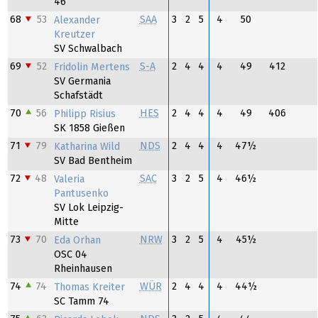
46
68
53
SAA
3
2
5
4
50
Alexander
Kreutzer
SV Schwalbach
69
52
S-A
2
4
4
4
49
412
Fridolin Mertens
SV Germania
Schafstädt
70
56
HES
2
4
4
4
49
406
Philipp Risius
SK 1858 Gießen
71
79
NDS
2
4
4
4
47½
Katharina Wild
SV Bad Bentheim
72
48
SAC
3
2
5
4
46½
Valeria
Pantusenko
SV Lok Leipzig-
Mitte
73
70
NRW
3
2
5
4
45½
Eda Orhan
OSC 04
Rheinhausen
74
74
WÜR
2
4
4
4
44½
Thomas Kreiter
SC Tamm 74