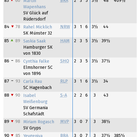
83
60
BRA
2
3
5
3½
48
409½
Martin
Wapenhans
SV Glück auf
Rüdersdorf
84
78
NRW
3
1
6
3½
44
Rahel Micklich
SK Münster 32
85
89
HAM
2
3
5
3½
39½
Saskia Saak
Hamburger SK
von 1830
86
86
SHO
2
3
5
3½
37½
Cynthia Falke
Elmshorner SC
von 1896
87
93
RLP
3
1
6
3½
34
Carla Rau
SC Hagenbach
88
90
S-A
2
2
6
3
43
Isabel
Weißenburg
SV Germania
Schafstädt
89
98
MVP
3
0
7
3
38½
Miriam Rogasch
SV Gryps
90
85
BRA
3
0
7
3
37½
385½
Yevgeniya