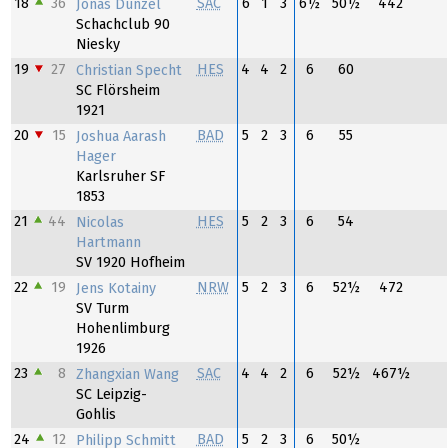
18
36
SAC
6
1
3
6½
50½
442
Jonas Dünzel
Schachclub 90
Niesky
19
27
HES
4
4
2
6
60
Christian Specht
SC Flörsheim
1921
20
15
BAD
5
2
3
6
55
Joshua Aarash
Hager
Karlsruher SF
1853
21
44
HES
5
2
3
6
54
Nicolas
Hartmann
SV 1920 Hofheim
22
19
NRW
5
2
3
6
52½
472
Jens Kotainy
SV Turm
Hohenlimburg
1926
23
8
SAC
4
4
2
6
52½
467½
Zhangxian Wang
SC Leipzig-
Gohlis
24
12
BAD
5
2
3
6
50½
Philipp Schmitt