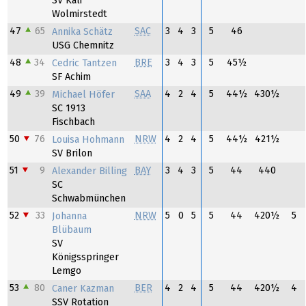
SV Kali
Wolmirstedt
47
65
SAC
3
4
3
5
46
Annika Schätz
USG Chemnitz
48
34
BRE
3
4
3
5
45½
Cedric Tantzen
SF Achim
49
39
SAA
4
2
4
5
44½
430½
Michael Höfer
SC 1913
Fischbach
50
76
NRW
4
2
4
5
44½
421½
Louisa Hohmann
SV Brilon
51
9
BAY
3
4
3
5
44
440
Alexander Billing
SC
Schwabmünchen
52
33
NRW
5
0
5
5
44
420½
5
Johanna
Blübaum
SV
Königsspringer
Lemgo
53
80
BER
4
2
4
5
44
420½
4
Caner Kazman
SSV Rotation