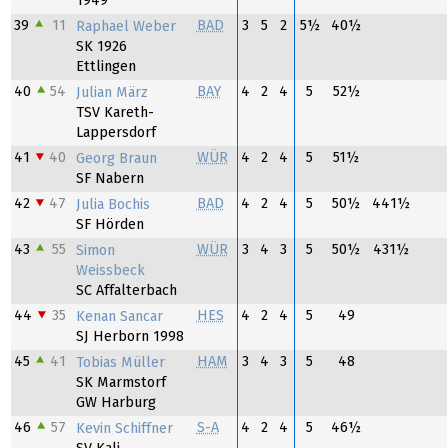
1949
39
11
BAD
3
5
2
5½
40½
Raphael Weber
SK 1926
Ettlingen
40
54
BAY
4
2
4
5
52½
Julian März
TSV Kareth-
Lappersdorf
41
40
WÜR
4
2
4
5
51½
Georg Braun
SF Nabern
42
47
BAD
4
2
4
5
50½
441½
Julia Bochis
SF Hörden
43
55
WÜR
3
4
3
5
50½
431½
Simon
Weissbeck
SC Affalterbach
44
35
HES
4
2
4
5
49
Kenan Sancar
SJ Herborn 1998
45
41
HAM
3
4
3
5
48
Tobias Müller
SK Marmstorf
GW Harburg
46
57
S-A
4
2
4
5
46½
Kevin Schiffner