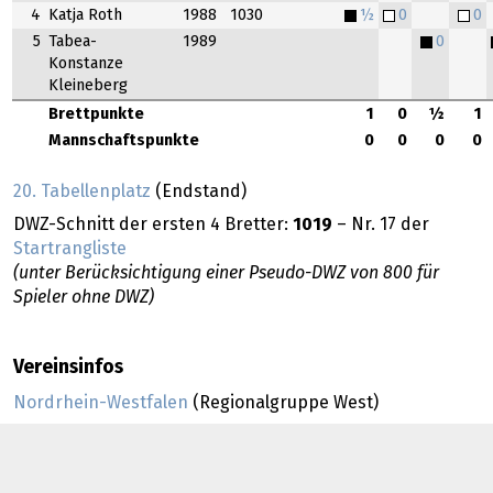
4
Katja Roth
1988
1030
½
0
0
5
Tabea-
1989
0
Konstanze
Kleineberg
Brettpunkte
1
0
½
1
Mannschaftspunkte
0
0
0
0
20. Tabellenplatz
(Endstand)
DWZ-Schnitt der ersten 4 Bretter:
1019
– Nr. 17 der
Startrangliste
(unter Berücksichtigung einer Pseudo-DWZ von 800 für
Spieler ohne DWZ)
Vereinsinfos
Nordrhein-Westfalen
(Regionalgruppe West)