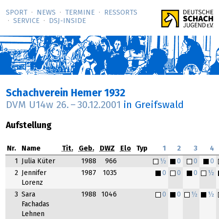
SPORT
NEWS
TERMINE
RESSORTS
SERVICE
DSJ-­INSIDE
Schachverein Hemer 1932
DVM U14w
26.
–
30.12.2001
in Greifswald
Aufstellung
Nr.
Name
Tit.
Geb.
DWZ
Elo
Typ
1
2
3
4
1
Julia Küter
1988
966
½
0
0
0
2
Jennifer
1987
1035
0
0
0
½
Lorenz
3
Sara
1988
1046
0
0
½
½
Fachadas
Lehnen