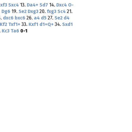
xf3
Sxc4
13.
Da4+
Sd7
14.
Dxc4
O-
1
Dg6
19.
Se2
Dxg3
20.
fxg3
Sc4
21.
5.
dxc6
bxc6
26.
a4
d5
27.
Se2
d4
Kf2
Txf1+
33.
Kxf1
d1=Q+
34.
Sxd1
.
Kc3
Ta6
0-1