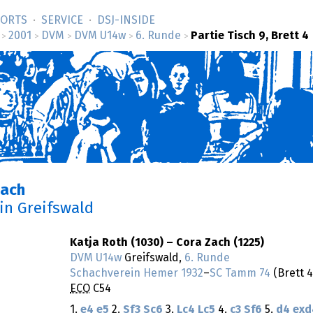
SORTS
SERVICE
DSJ-­INSIDE
2001
DVM
DVM U14w
6. Runde
Partie Tisch 9, Brett 4
>
>
>
>
>
Zach
in Greifswald
Katja Roth (1030) – Cora Zach (1225)
DVM U14w
Greifswald,
6. Runde
Schachverein Hemer 1932
–
SC Tamm 74
(Brett 4
ECO
C54
1.
e4
e5
2.
Sf3
Sc6
3.
Lc4
Lc5
4.
c3
Sf6
5.
d4
exd