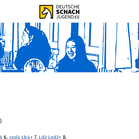
)
4
6.
cxd4
Lb4+
7.
Ld2
Lxd2+
8.