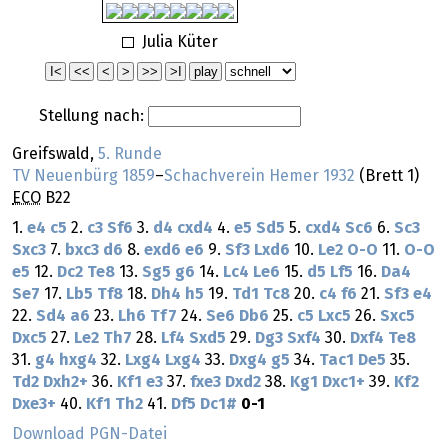
Julia Küter
Stellung nach:
Greifswald,
5. Runde
TV Neuenbürg 1859
–
Schachverein Hemer 1932
(Brett 1)
ECO
B22
1.
e4
c5
2.
c3
Sf6
3.
d4
cxd4
4.
e5
Sd5
5.
cxd4
Sc6
6.
Sc3
Sxc3
7.
bxc3
d6
8.
exd6
e6
9.
Sf3
Lxd6
10.
Le2
O-O
11.
O-O
e5
12.
Dc2
Te8
13.
Sg5
g6
14.
Lc4
Le6
15.
d5
Lf5
16.
Da4
Se7
17.
Lb5
Tf8
18.
Dh4
h5
19.
Td1
Tc8
20.
c4
f6
21.
Sf3
e4
22.
Sd4
a6
23.
Lh6
Tf7
24.
Se6
Db6
25.
c5
Lxc5
26.
Sxc5
Dxc5
27.
Le2
Th7
28.
Lf4
Sxd5
29.
Dg3
Sxf4
30.
Dxf4
Te8
31.
g4
hxg4
32.
Lxg4
Lxg4
33.
Dxg4
g5
34.
Tac1
De5
35.
Td2
Dxh2+
36.
Kf1
e3
37.
fxe3
Dxd2
38.
Kg1
Dxc1+
39.
Kf2
Dxe3+
40.
Kf1
Th2
41.
Df5
Dc1#
0-1
Download PGN-Datei