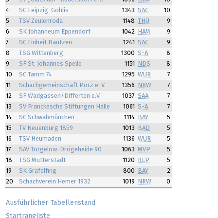
4
SC Leipzig-Gohlis
1343
SAC
10
5
TSV Zeulenroda
1148
THÜ
9
6
SK Johanneum Eppendorf
1042
HAM
9
7
SC Einheit Bautzen
1241
SAC
9
8
TSG Wittenberg
1300
S-A
8
9
SF St. Johannes Spelle
1151
NDS
8
10
SC Tamm 74
1295
WÜR
7
11
Schachgemeinschaft Porz e. V.
1356
NRW
7
12
SF Wadgassen/Differten e.V.
1037
SAA
7
13
SV Franckesche Stiftungen Halle
1061
S-A
7
14
SC Schwabmünchen
1114
BAY
5
15
TV Neuenbürg 1859
1013
BAD
5
16
TSV Heumaden
1136
WÜR
5
17
SAV Torgelow-Drögeheide 90
1063
MVP
5
18
TSG Mutterstadt
1120
RLP
5
19
SK Gräfelfing
800
BAY
2
20
Schachverein Hemer 1932
1019
NRW
0
Ausführlicher Tabellenstand
Startrangliste