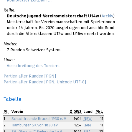
Kompletter Zeitplan …
Reihe:
Deutsche Jugend-Vereinsmeisterschaft U14w
(
Archiv
)
Meisterschaft für Vereinsmannschaften mit Spielerinnen
unter 14 Jahren. Bis 2020 ausgetragen und anschließend
durch die Altersklassen U12w und U16w ersetzt worden.
Modus:
7 Runden Schweizer System
Links:
Ausschreibung des Turniers
Partien aller Runden [PGN]
Partien aller Runden [PGN, Unicode UTF-8]
Tabelle
Pl.
Verein
Ø DWZ
Land
Pkt.
1
Schachfreunde Brackel 1930 e. V.
1404
NRW
11
2
Hamburger SK von 1830 eV
1257
HAM
11
3
SV „Glück auf“ Rüdersdorf e.V.
1096
BRA
10