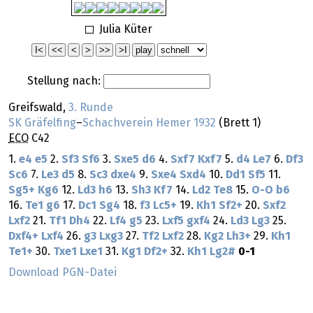
Julia Küter
Stellung nach:
Greifswald,
3. Runde
SK Gräfelfing
–
Schachverein Hemer 1932
(Brett 1)
ECO
C42
1.
e4
e5
2.
Sf3
Sf6
3.
Sxe5
d6
4.
Sxf7
Kxf7
5.
d4
Le7
6.
Df3
Sc6
7.
Le3
d5
8.
Sc3
dxe4
9.
Sxe4
Sxd4
10.
Dd1
Sf5
11.
Sg5+
Kg6
12.
Ld3
h6
13.
Sh3
Kf7
14.
Ld2
Te8
15.
O-O
b6
16.
Te1
g6
17.
Dc1
Sg4
18.
f3
Lc5+
19.
Kh1
Sf2+
20.
Sxf2
Lxf2
21.
Tf1
Dh4
22.
Lf4
g5
23.
Lxf5
gxf4
24.
Ld3
Lg3
25.
Dxf4+
Lxf4
26.
g3
Lxg3
27.
Tf2
Lxf2
28.
Kg2
Lh3+
29.
Kh1
Te1+
30.
Txe1
Lxe1
31.
Kg1
Df2+
32.
Kh1
Lg2#
0-1
Download PGN-Datei