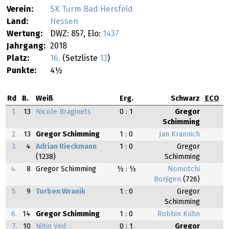
Verein:
SK Turm Bad Hersfeld
Land:
Hessen
Wertung:
DWZ: 857, Elo:
1437
Jahrgang:
2018
Platz:
16.
(Setzliste
13
)
Punkte:
4½
Rd
B.
Weiß
Erg.
Schwarz
ECO
1.
13
Nicole Braginets
0 : 1
Gregor
Schimming
2.
13
Gregor Schimming
1 : 0
Jan Krannich
3.
4
Adrian Rieckmann
1 : 0
Gregor
(1238)
Schimming
4.
8
Gregor Schimming
½ : ½
Nomotchi
Borjigen
(726)
5.
9
Torben Wranik
1 : 0
Gregor
Schimming
6.
14
Gregor Schimming
1 : 0
Robbin Kühn
7.
10
Nitin Ved
0 : 1
Gregor