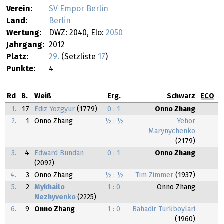
Verein:
SV Empor Berlin
Land:
Berlin
Wertung:
DWZ: 2040, Elo:
2050
Jahrgang:
2012
Platz:
29.
(Setzliste
17
)
Punkte:
4
Rd
B.
Weiß
Erg.
Schwarz
ECO
1.
17
Ediz Yozgyur
(1779)
0 : 1
Onno Zhang
2.
1
Onno Zhang
½ : ½
Yehor
Marynychenko
(2179)
3.
4
Edward Bundan
0 : 1
Onno Zhang
(2092)
4.
3
Onno Zhang
½ : ½
Tim Zimmer
(1937)
5.
2
Mykhailo
1 : 0
Onno Zhang
Nezhyvenko
(2225)
6.
9
Onno Zhang
1 : 0
Bahadir Türkboylari
(1960)