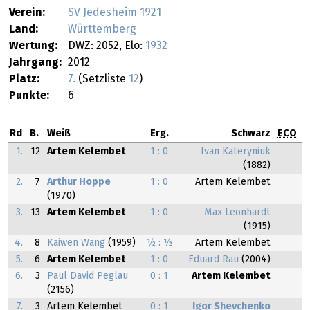
Verein:
SV Jedesheim 1921
Land:
Württemberg
Wertung:
DWZ: 2052, Elo:
1932
Jahrgang:
2012
Platz:
7.
(Setzliste
12
)
Punkte:
6
Rd
B.
Weiß
Erg.
Schwarz
ECO
1.
12
Artem Kelembet
1 : 0
Ivan Kateryniuk
(1882)
2.
7
Arthur Hoppe
1 : 0
Artem Kelembet
(1970)
3.
13
Artem Kelembet
1 : 0
Max Leonhardt
(1915)
4.
8
Kaiwen Wang
(1959)
½ : ½
Artem Kelembet
5.
6
Artem Kelembet
1 : 0
Eduard Rau
(2004)
6.
3
Paul David Peglau
0 : 1
Artem Kelembet
(2156)
7.
3
Artem Kelembet
0 : 1
Igor Shevchenko