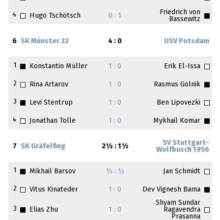
Friedrich von
4
Hugo Tschötsch
0 : 1
Bassewitz
6
SK Münster 32
4 : 0
USV Potsdam
1
Konstantin Müller
1 : 0
Erik El-Issa
2
Rina Artarov
1 : 0
Rasmus Golnik
3
Levi Stentrup
1 : 0
Ben Lipovezki
4
Jonathan Tolle
1 : 0
Mykhail Komar
SV Stuttgart-
7
SK Gräfelfing
2½ : 1½
Wolfbusch 1956
1
Mikhail Barsov
½ : ½
Jan Schmidt
2
Vitus Kinateder
1 : 0
Dev Vignesh Bama
Shyam Sundar
3
Elias Zhu
1 : 0
Ragavendra
Prasanna