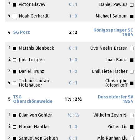
3
Victor Glavev
0 : 1
Daniel Pawlus
4
Noah Gerhardt
1 : 0
Michael Saloum
Königsspringer SC
4
SG Porz
2 : 2
1984
1
Matthis Bienbeck
0 : 1
Ove Neelis Braren
2
Jona Lüttgen
1 : 0
Luan Bauta
3
Daniel Trunz
1 : 0
Emil Fiete Fischer
Thibaut Lautaro
Christophe
4
0 : 1
Holzhäuser
Kolesnikoff
TSG
Düsseldorfer SV
5
1½ : 2½
Oberschöneweide
1854
1
Elian von Gehlen
½ : ½
Wilhelm Zeyin Ni
2
Florian Hantke
1 : 0
Yichen Liu
3
Samuel von Gehlen
0 : 1
Mio Runhan Liu