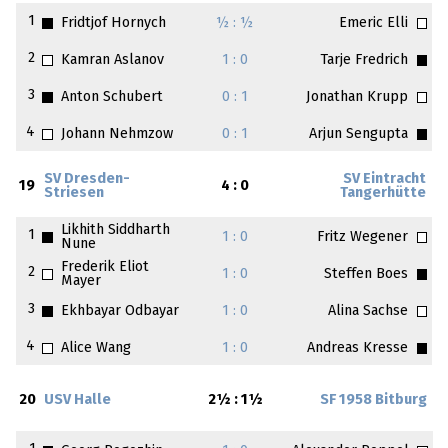
1
Fridtjof Hornych
½ : ½
Emeric Elli
2
Kamran Aslanov
1 : 0
Tarje Fredrich
3
Anton Schubert
0 : 1
Jonathan Krupp
4
Johann Nehmzow
0 : 1
Arjun Sengupta
SV Dresden-
SV Eintracht
19
4 : 0
Striesen
Tangerhütte
Likhith Siddharth
1
1 : 0
Fritz Wegener
Nune
Frederik Eliot
2
1 : 0
Steffen Boes
Mayer
3
Ekhbayar Odbayar
1 : 0
Alina Sachse
4
Alice Wang
1 : 0
Andreas Kresse
20
USV Halle
2½ : 1½
SF 1958 Bitburg