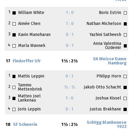
1
William White
1 : 0
Boris Estrin
2
Aimée Chen
1 : 0
Nathan Michelson
3
Kavin Manoharan
0 : 1
Yazhini Satheesh
Anna Valentina
4
Marla Wannek
0 : 1
Özdemir
SK Weisse Dame
17
Findorffer Sfr
1½ : 2½
Hamburg
1
Mattis Leppin
0 : 1
Philipp Horn
Tammo
2
½ : ½
Jakob Otto Schacht
Mettenbrink
Matteo Joel
3
1 : 0
Joshua Kissel
Lankenau
4
Joris Leppin
0 : 1
Justus Brakhane
SchVgg Blankenese
18
SF Schwerin
1½ : 2½
1923