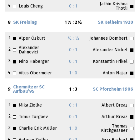
Jathin Krishna
4
Louis Cheng
0 : 1
Thotli
8
SK Freising
1½ : 2½
SK Kelheim 1920
1
Alper Özkurt
½ : ½
Johannes Dombert
Alexander
2
0 : 1
Alexander Nickel
Dahnovici
3
Nino Haberger
0 : 1
Konstantin Frikel
4
Vitus Obermeier
1 : 0
Anton Najjar
Chemnitzer SC
9
1 : 3
SC Pforzheim 1906
Aufbau’95
1
Mika Zielke
0 : 1
Albert Breaz
2
Timur Torgoev
0 : 1
Arthur Breaz
Thomas
3
Charlie Erik Müller
1 : 0
Kirchgessner
4