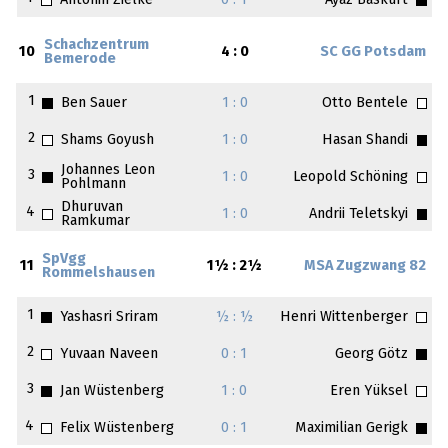
Antonin Zielke
0 : 1
Ayaz Baskurt
Schachzentrum
10
4 : 0
SC GG Potsdam
Bemerode
1
Ben Sauer
1 : 0
Otto Bentele
2
Shams Goyush
1 : 0
Hasan Shandi
Johannes Leon
3
1 : 0
Leopold Schöning
Pohlmann
Dhuruvan
4
1 : 0
Andrii Teletskyi
Ramkumar
SpVgg
11
1½ : 2½
MSA Zugzwang 82
Rommelshausen
1
Yashasri Sriram
½ : ½
Henri Wittenberger
2
Yuvaan Naveen
0 : 1
Georg Götz
3
Jan Wüstenberg
1 : 0
Eren Yüksel
4
Felix Wüstenberg
0 : 1
Maximilian Gerigk