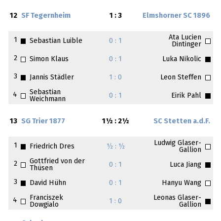
12
SF Tegernheim
1 : 3
Elmshorner SC 1896
Ata Lucien
1
Sebastian Luible
0 : 1
Dintinger
2
Simon Klaus
0 : 1
Luka Nikolic
3
Jannis Städler
1 : 0
Leon Steffen
Sebastian
4
0 : 1
Eirik Pahl
Weichmann
13
SG Trier 1877
1½ : 2½
SC Stetten a.d.F.
Ludwig Glaser-
1
Friedrich Dres
½ : ½
Gallion
Gottfried von der
2
0 : 1
Luca Jiang
Thüsen
3
David Hühn
0 : 1
Hanyu Wang
Franciszek
Leonas Glaser-
4
1 : 0
Dowgialo
Gallion