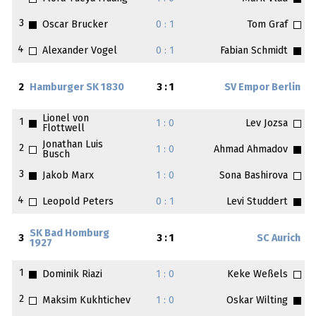
3
Oscar Brucker
0 : 1
Tom Graf
4
Alexander Vogel
0 : 1
Fabian Schmidt
2
Hamburger SK 1830
3 : 1
SV Empor Berlin
Lionel von
1
1 : 0
Lev Jozsa
Flottwell
Jonathan Luis
2
1 : 0
Ahmad Ahmadov
Busch
3
Jakob Marx
1 : 0
Sona Bashirova
4
Leopold Peters
0 : 1
Levi Studdert
SK Bad Homburg
3
3 : 1
SC Aurich
1927
1
Dominik Riazi
1 : 0
Keke Weßels
2
Maksim Kukhtichev
1 : 0
Oskar Wilting