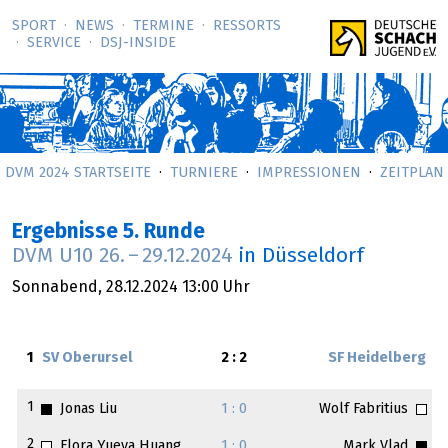
SPORT
NEWS
TERMINE
RESSORTS
SERVICE
DSJ-­INSIDE
DVM 2024 STARTSEITE
TURNIERE
IMPRESSIONEN
ZEITPLAN
Ergebnisse 5. Runde
DVM U10
26.
–
29.12.2024
in Düsseldorf
Sonnabend,
28.12.2024
13:00 Uhr
1
SV Oberursel
2 : 2
SF Heidelberg
1
Jonas Liu
1 : 0
Wolf Fabritius
2
Flora Yueya Huang
1 : 0
Mark Vlad