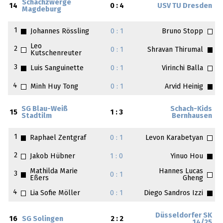
Schachzwerge
14
0 : 4
USV TU Dresden
Magdeburg
1
Johannes Rössling
0 : 1
Bruno Stopp
Leo
2
0 : 1
Shravan Thirumal
Kutschenreuter
3
Luis Sanguinette
0 : 1
Virinchi Balla
4
Minh Huy Tong
0 : 1
Arvid Heinig
SG Blau-Weiß
Schach-Kids
15
1 : 3
Stadtilm
Bernhausen
1
Raphael Zentgraf
0 : 1
Levon Karabetyan
2
Jakob Hübner
1 : 0
Yinuo Hou
Mathilda Marie
Hannes Lucas
3
0 : 1
Eßers
Gheng
4
Lia Sofie Möller
0 : 1
Diego Sandros Izzi
Düsseldorfer SK
16
SG Solingen
2 : 2
14/25