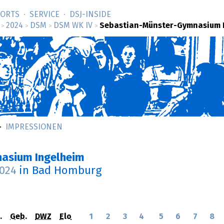
SORTS
SERVICE
DSJ-­INSIDE
2024
DSM
DSM WK IV
Sebastian-Münster-Gymnasium 
>
>
>
>
IMPRESSIONEN
asium Ingelheim
2024
in Bad Homburg
.
Geb.
DWZ
Elo
1
2
3
4
5
6
7
8