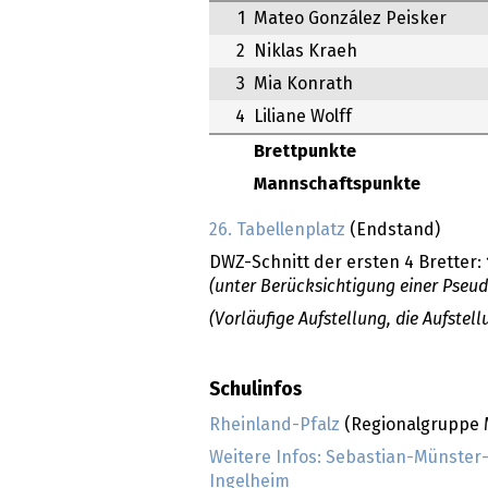
1
Mateo González Peisker
2
Niklas Kraeh
3
Mia Konrath
4
Liliane Wolff
Brettpunkte
Mannschaftspunkte
26. Tabellenplatz
(Endstand)
DWZ-Schnitt der ersten 4 Bretter:
(unter Berücksichtigung einer Pseu
(Vorläufige Aufstellung, die Aufste
Schulinfos
Rheinland-Pfalz
(Regionalgruppe M
Weitere Infos: Sebastian-Münste
Ingelheim