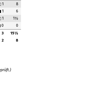
1
8
1
6
1
1½
0
0
3
15½
2
8
prüft.)