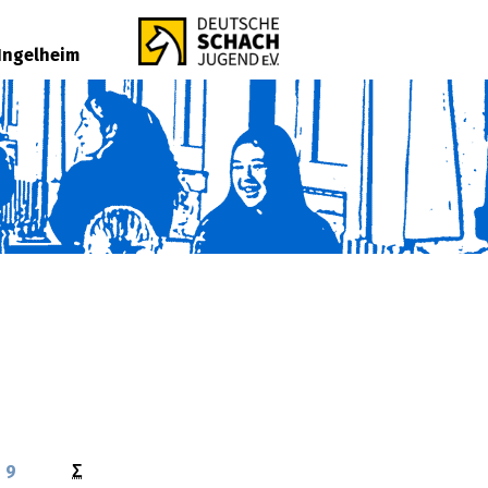
Ingelheim
9
Σ