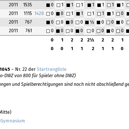
2011
1535
0
1
1
1
1
1
1
1
2011
1115
1428
0
0
1
1
1
1
1
0
2011
767
0
0
0
0
½
0
0
0
2011
761
0
0
0
0
0
0
0
0
0
1
2
2
2½
2
2
1
0
0
1
1
2
1
1
0
1045
– Nr. 22 der
Startrangliste
do-DWZ von 800 für Spieler ohne DWZ)
llungen und Spielberechtigungen sind noch nicht abschließend ge
itte)
r-Gymnasium