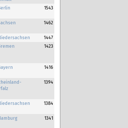
erlin
1543
Sachsen
1462
Niedersachsen
1447
Bremen
1423
Bayern
1416
Rheinland-
1394
falz
Niedersachsen
1384
Hamburg
1341