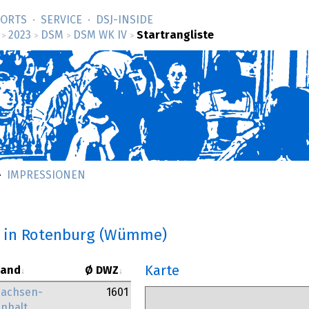
SORTS
SERVICE
DSJ-­INSIDE
2023
DSM
DSM WK IV
Startrangliste
>
>
>
>
IMPRESSIONEN
in Rotenburg (Wümme)
Karte
Land
Ø DWZ
Sachsen-
1601
nhalt