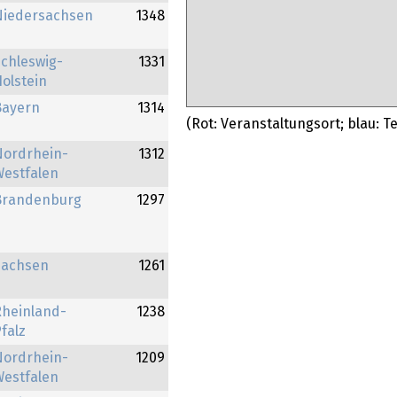
Niedersachsen
1348
chleswig-
1331
olstein
Bayern
1314
(Rot: Veranstaltungsort; blau: T
Nordrhein-
1312
Westfalen
Brandenburg
1297
Sachsen
1261
Rheinland-
1238
falz
Nordrhein-
1209
Westfalen