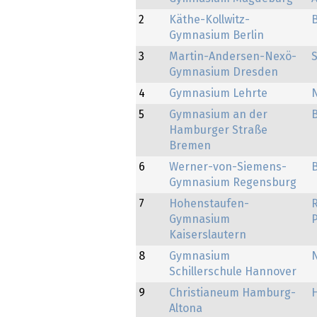
2
Käthe-Kollwitz-
B
Gymnasium Berlin
3
Martin-Andersen-Nexö-
Gymnasium Dresden
4
Gymnasium Lehrte
5
Gymnasium an der
Hamburger Straße
Bremen
6
Werner-von-Siemens-
Gymnasium Regensburg
7
Hohenstaufen-
Gymnasium
P
Kaiserslautern
8
Gymnasium
Schillerschule Hannover
9
Christianeum Hamburg-
Altona