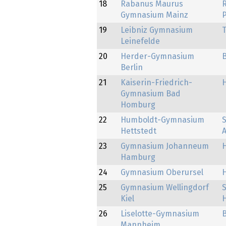
18
Rabanus Maurus
Gymnasium Mainz
P
19
Leibniz Gymnasium
Leinefelde
20
Herder-Gymnasium
B
Berlin
21
Kaiserin-Friedrich-
Gymnasium Bad
Homburg
22
Humboldt-Gymnasium
Hettstedt
A
23
Gymnasium Johanneum
Hamburg
24
Gymnasium Oberursel
25
Gymnasium Wellingdorf
S
Kiel
H
26
Liselotte-Gymnasium
Mannheim