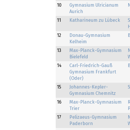
10
Gymnasium Ulricianum
Aurich
11
Katharineum zu Lübeck
S
H
12
Donau-Gymnasium
Kelheim
13
Max-Planck-Gymnasium
Bielefeld
14
Carl-Friedrich-Gauß
Gymnasium Frankfurt
(Oder)
15
Johannes-Kepler-
Gymnasium Chemnitz
16
Max-Planck-Gymnasium
Trier
P
17
Pelizaeus-Gymnasium
Paderborn