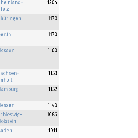
Rheinland-
1204
falz
Thüringen
1178
erlin
1170
Hessen
1160
Sachsen-
1153
nhalt
Hamburg
1152
Hessen
1140
chleswig-
1086
olstein
Baden
1011