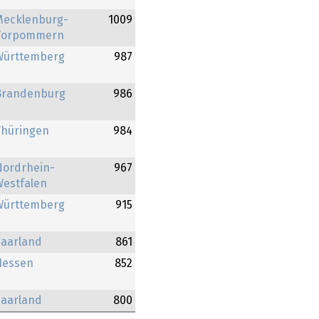
Mecklenburg-
1009
Vorpommern
Württemberg
987
Brandenburg
986
Thüringen
984
Nordrhein-
967
Westfalen
Württemberg
915
Saarland
861
Hessen
852
Saarland
800