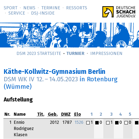
SPORT
NEWS
TERMINE
RESSORTS
SERVICE
DSJ-­INSIDE
DSM 2023 STARTSEITE
TURNIER
IMPRESSIONEN
Käthe-Kollwitz-Gymnasium Berlin
DSM WK IV
12.
–
14.05.2023
in Rotenburg
(Wümme)
Aufstellung
Nr.
Name
Tit.
Geb.
DWZ
Elo
1
2
3
4
5
1
Ennio
2012
1787
1526
1
0
1
0
0
Rodriguez
Klasen