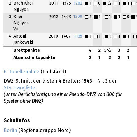
2
Bach Khoi
2011
1575
1262
1
0
½
1
1
Nguyen
3
Khoi
2012
1403
1599
1
1
1
1
0
Nguyen
Vu
4
Antoni
2010
1407
1135
1
1
1
1
1
Jankowski
Brettpunkte
4
2
3½
3
2
Mannschaftspunkte
2
1
2
2
1
6. Tabellenplatz
(Endstand)
DWZ-Schnitt der ersten 4 Bretter:
1543
– Nr. 2 der
Startrangliste
(unter Berücksichtigung einer Pseudo-DWZ von 800 für
Spieler ohne DWZ)
Schulinfos
Berlin
(Regionalgruppe Nord)