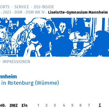
SORTS
SERVICE
DSJ-­INSIDE
2023
DSM
DSM WK IV
Liselotte-Gymnasium Mannheim
>
>
>
>
IMPRESSIONEN
annheim
in Rotenburg (Wümme)
eb.
DWZ
Elo
1
2
3
4
5
6
7
Σ