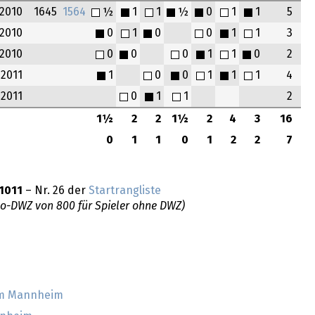
2010
1645
1564
½
1
1
½
0
1
1
5
2010
0
1
0
0
1
1
3
2010
0
0
0
1
1
0
2
2011
1
0
0
1
1
1
4
2011
0
1
1
2
1½
2
2
1½
2
4
3
16
0
1
1
0
1
2
2
7
1011
– Nr. 26 der
Startrangliste
do-DWZ von 800 für Spieler ohne DWZ)
ium Mannheim