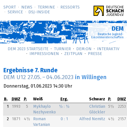
SPORT
NEWS
TERMINE
RESSORTS
SERVICE
DSJ-­INSIDE
DEM
Deutsche Jugend-
Einzelmeisterschaften
DEM 2023 STARTSEITE
TURNIER
DEM:ON
INTERAKTIV
IMPRESSIONEN
ZEITPLAN
PRESSE
Ergebnisse 7. Runde
DEM U12
27.05.
–
04.06.2023
in Willingen
Donnerstag,
01.06.2023
14:30 Uhr
B.
DWZ
P.
Weiß
Erg.
Schwarz
P.
DWZ
1
1993
5
Mykhaylo
½ : ½
Christian
5½
2253
Nezhyvenko
Glöckler
2
1871
4½
Roman
0 : 1
Alfred Nemitz
4½
2157
Vartanian