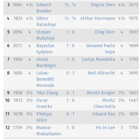
3
1684
4½
Edward
½ : ½
Tingrui Shen
4½
2073
Bundan
4
1823
4½
Viktor
½ : ½
Arthur Herrmann
4½
1975
Ratushnyi
5
2056
4
Stepan
1 : 0
Oleg Derr
4
1697
Mohylnyi
6
2017
4
Bayastan
1 : 0
Giovanni Paolo
4
1689
Sydykov
Sepe
7
1960
4
Alexis
1 : 0
Justus Mandalka
4
1792
Buchinger
8
1650
4
Lukas-
0 : 1
Neil Albrecht
4
1895
Benedikt
Merenda
9
1958
3½
Yibo Zhang
0 : 1
Moritz Krüger
3½
1667
10
1812
3½
Oscar
1 : 0
Moritz
3½
1467
Vranckx
Charchulla
11
1678
3½
Phillipp
0 : 1
Eduard Rau
3½
1619
Allen
12
1759
3½
Mansur
1 : 0
Ho In Lee
3
1756
Mukazhanov