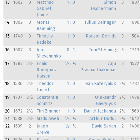
13
1602
3
Mattheo
1 : 0
Simon
3
1807
Gabriel
Fischermann
Junge
14
1802
3
Moritz
1 : 0
Julius Deiringer
3
1696
Ramming
15
1740
3
Timothy
1 : 0
Ronson Berndt
3
1584
Radeke
16
1607
3
Igor
0 : 1
Toni Stehning
3
1719
Shevchenko
17
1787
2½
Ennio
½ : ½
Arju
3
1572
Rodriguez
Prashanthakumar
Klasen
18
1586
2½
Theodor
1 : 0
Ivan Kateryniuk
2½
1787
Lanert
19
1737
2½
Constantin
1 : 0
Oleksandr
2½
1478
Schmitz
Gavrylyuk
20
1672
2½
Tim Zimmer
1 : 0
Daniel Iachanou
2½
1560
21
1588
2½
Mads Aweh
½ : ½
Arthur Dodul
2½
1642
22
1639
2
Jakob
½ : ½
David Sarian
2
1480
Greive
23
1576
2
Kaiwen
1 : 0
Yannic Böhler
2
1511