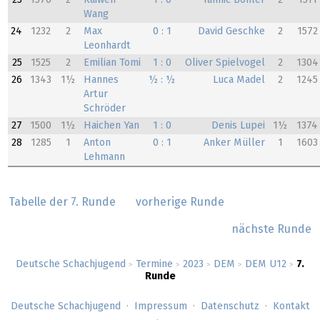
Wang
24
1232
2
Max
0 : 1
David Geschke
2
1572
Leonhardt
25
1525
2
Emilian Tomi
1 : 0
Oliver Spielvogel
2
1304
26
1343
1½
Hannes
½ : ½
Luca Madel
2
1245
Artur
Schröder
27
1500
1½
Haichen Yan
1 : 0
Denis Lupei
1½
1374
28
1285
1
Anton
0 : 1
Anker Müller
1
1603
Lehmann
Tabelle der 7. Runde
vorherige Runde
nächste Runde
Deutsche Schachjugend
Termine
2023
DEM
DEM U12
7.
>
>
>
>
>
Runde
Deutsche Schachjugend
Impressum
Datenschutz
Kontakt