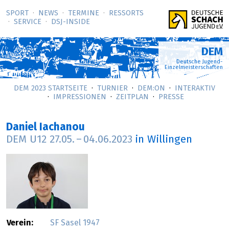
SPORT
NEWS
TERMINE
RESSORTS
SERVICE
DSJ-­INSIDE
DEM
Deutsche Jugend-
Einzelmeisterschaften
DEM 2023 STARTSEITE
TURNIER
DEM:ON
INTERAKTIV
IMPRESSIONEN
ZEITPLAN
PRESSE
Daniel Iachanou
DEM U12
27.05.
–
04.06.2023
in Willingen
Verein:
SF Sasel 1947