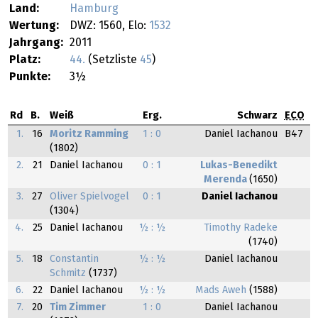
Land:
Hamburg
Wertung:
DWZ: 1560, Elo:
1532
Jahrgang:
2011
Platz:
44.
(Setzliste
45
)
Punkte:
3½
Rd
B.
Weiß
Erg.
Schwarz
ECO
1.
16
Moritz Ramming
1 : 0
Daniel Iachanou
B47
(1802)
2.
21
Daniel Iachanou
0 : 1
Lukas-Benedikt
Merenda
(1650)
3.
27
Oliver Spielvogel
0 : 1
Daniel Iachanou
(1304)
4.
25
Daniel Iachanou
½ : ½
Timothy Radeke
(1740)
5.
18
Constantin
½ : ½
Daniel Iachanou
Schmitz
(1737)
6.
22
Daniel Iachanou
½ : ½
Mads Aweh
(1588)
7.
20
Tim Zimmer
1 : 0
Daniel Iachanou