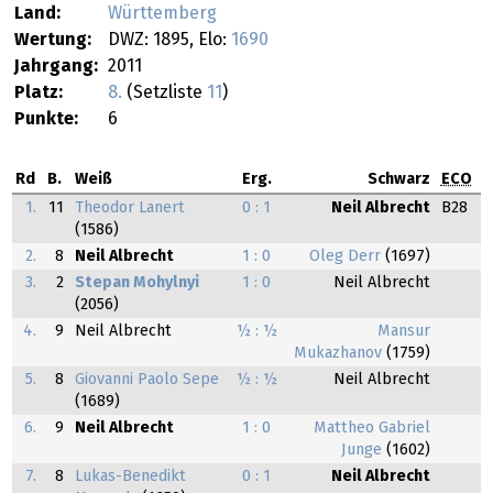
Land:
Württemberg
Wertung:
DWZ: 1895, Elo:
1690
Jahrgang:
2011
Platz:
8.
(Setzliste
11
)
Punkte:
6
Rd
B.
Weiß
Erg.
Schwarz
ECO
1.
11
Theodor Lanert
0 : 1
Neil Albrecht
B28
(1586)
2.
8
Neil Albrecht
1 : 0
Oleg Derr
(1697)
3.
2
Stepan Mohylnyi
1 : 0
Neil Albrecht
(2056)
4.
9
Neil Albrecht
½ : ½
Mansur
Mukazhanov
(1759)
5.
8
Giovanni Paolo Sepe
½ : ½
Neil Albrecht
(1689)
6.
9
Neil Albrecht
1 : 0
Mattheo Gabriel
Junge
(1602)
7.
8
Lukas-Benedikt
0 : 1
Neil Albrecht