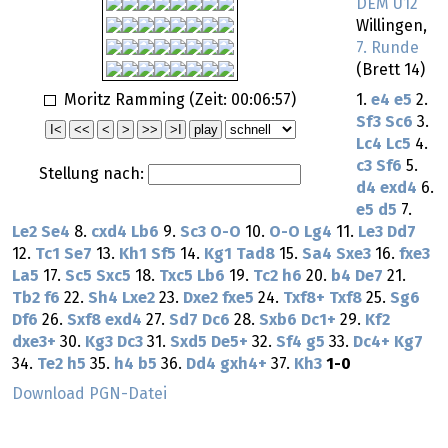
DEM U12
Willingen,
7. Runde
(Brett 14)
Moritz Ramming (Zeit:
00:06:57
)
1.
e4
e5
2.
Sf3
Sc6
3.
Lc4
Lc5
4.
c3
Sf6
5.
Stellung nach:
d4
exd4
6.
e5
d5
7.
Le2
Se4
8.
cxd4
Lb6
9.
Sc3
O-O
10.
O-O
Lg4
11.
Le3
Dd7
12.
Tc1
Se7
13.
Kh1
Sf5
14.
Kg1
Tad8
15.
Sa4
Sxe3
16.
fxe3
La5
17.
Sc5
Sxc5
18.
Txc5
Lb6
19.
Tc2
h6
20.
b4
De7
21.
Tb2
f6
22.
Sh4
Lxe2
23.
Dxe2
fxe5
24.
Txf8+
Txf8
25.
Sg6
Df6
26.
Sxf8
exd4
27.
Sd7
Dc6
28.
Sxb6
Dc1+
29.
Kf2
dxe3+
30.
Kg3
Dc3
31.
Sxd5
De5+
32.
Sf4
g5
33.
Dc4+
Kg7
34.
Te2
h5
35.
h4
b5
36.
Dd4
gxh4+
37.
Kh3
1-0
Download PGN-Datei