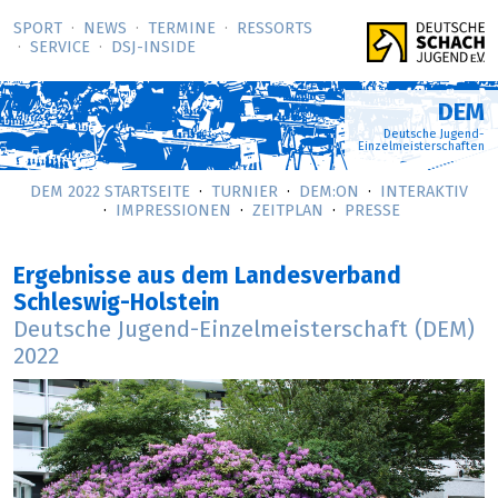
SPORT
NEWS
TERMINE
RESSORTS
SERVICE
DSJ-­INSIDE
DEM
Deutsche Jugend-
Einzelmeisterschaften
DEM 2022 STARTSEITE
TURNIER
DEM:ON
INTERAKTIV
IMPRESSIONEN
ZEITPLAN
PRESSE
Ergebnisse aus dem Landesverband
Schleswig-Holstein
Deutsche Jugend-Einzelmeisterschaft (DEM)
2022