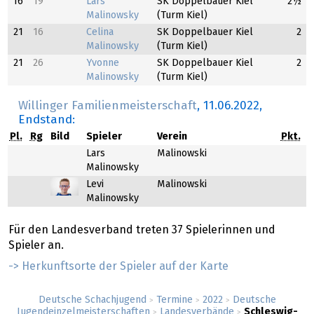
16
19
Lars
SK Doppelbauer Kiel
2½
Malinowsky
(Turm Kiel)
21
16
Celina
SK Doppelbauer Kiel
2
Malinowsky
(Turm Kiel)
21
26
Yvonne
SK Doppelbauer Kiel
2
Malinowsky
(Turm Kiel)
Willinger Familienmeisterschaft
,
11.06.2022
,
Endstand:
Pl.
Rg
Bild
Spieler
Verein
Pkt.
Lars
Malinowski
Malinowsky
Levi
Malinowski
Malinowsky
Für den Landesverband treten 37 Spielerinnen und
Spieler an.
-> Herkunftsorte der Spieler auf der Karte
Deutsche Schachjugend
Termine
2022
Deutsche
>
>
>
Jugendeinzelmeisterschaften
Landesverbände
Schleswig-
>
>