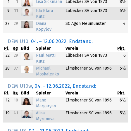
1
1
Lisa Sickmann
Lübecker SV von 1873
8½
9
11
Ida Klara
Lübecker SV von 1873
5½
Kutz
27
29
Diana
SC Agon Neumünster
4
Kopylov
DEM U10
,
04.
–
12.06.2022
, Endstand:
Pl.
Rg
Bild
Spieler
Verein
Pkt.
22
29
Paul Matti
Lübecker SV von 1873
6
Kutz
28
37
Michael
Elmshorner SC von 1896
5½
Moskalenko
DEM U10w
,
04.
–
12.06.2022
, Endstand:
Pl.
Rg
Bild
Spieler
Verein
Pkt.
12
10
Mane
Elmshorner SC von 1896
6½
Margaryan
19
41
Alisa
Elmshorner SC von 1896
5½
Myronova
DEM U8
,
07.
–
11.06.2022
, Endstand: