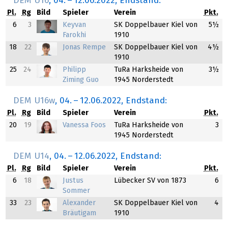
DEM U16
,
04.
–
12.06.2022
, Endstand:
Pl.
Rg
Bild
Spieler
Verein
Pkt.
6
3
Keyvan
SK Doppelbauer Kiel von
5½
Farokhi
1910
18
22
Jonas Rempe
SK Doppelbauer Kiel von
4½
1910
25
24
Philipp
TuRa Harksheide von
3½
Ziming Guo
1945 Norderstedt
DEM U16w
,
04.
–
12.06.2022
, Endstand:
Pl.
Rg
Bild
Spieler
Verein
Pkt.
20
19
Vanessa Foos
TuRa Harksheide von
3
1945 Norderstedt
DEM U14
,
04.
–
12.06.2022
, Endstand:
Pl.
Rg
Bild
Spieler
Verein
Pkt.
6
18
Justus
Lübecker SV von 1873
6
Sommer
33
23
Alexander
SK Doppelbauer Kiel von
4
Bräutigam
1910