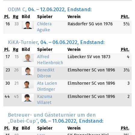
ODJM C
,
04.
–
12.06.2022
, Endstand:
Pl.
Rg
Bild
Spieler
Verein
Pkt.
16
33
Chidera
Raisdorfer SG von 1976
5½
Aguike
KiKA-Turnier
,
04.
–
06.06.2022
, Endstand:
Pl.
Rg
Bild
Spieler
Verein
Pkt.
17
15
Alfred
Lübecker SV von 1873
4
Hellenbroich
23
26
Benedikt
Elmshorner SC von 1896
3½
Dibrow
30
21
Ata Lucien
Elmshorner SC von 1896
3
Dintinger
44
45
Kazuma
Elmshorner SC von 1896
2
Villaret
Betreuer- und Gästeturnier um den
„Dabei-Cup“
,
06.
–
11.06.2022
, Endstand:
Pl.
Rg
Bild
Spieler
Verein
Pkt.