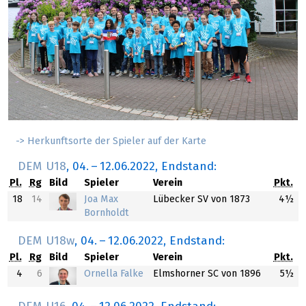
-> Herkunftsorte der Spieler auf der Karte
DEM U18
,
04.
–
12.06.2022
, Endstand:
Pl.
Rg
Bild
Spieler
Verein
Pkt.
18
14
Joa Max
Lübecker SV von 1873
4½
Bornholdt
DEM U18w
,
04.
–
12.06.2022
, Endstand:
Pl.
Rg
Bild
Spieler
Verein
Pkt.
4
6
Ornella Falke
Elmshorner SC von 1896
5½