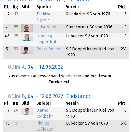
Pl.
Rg
Bild
Spieler
Verein
Pkt.
7
13
Toshiya
Raisdorfer SG von 1976
5
Aguike
41
55
Luka Nikolic
Elmshorner SC von 1896
3
46
35
Henning
Lübecker SV von 1873
3
Jasper Kutz
51
59
Oscar Reese
SK Doppelbauer Kiel von
2½
1910
ODJM A
,
04.
–
12.06.2022
Aus diesem Landesverband spielt niemand bei diesem
Turnier mit.
ODJM B
,
04.
–
12.06.2022
, Endstand:
Pl.
Rg
Bild
Spieler
Verein
Pkt.
7
24
Bjarne
SK Doppelbauer Kiel von
6
Vollbehr
1910
13
17
Philipp
Lübecker SV von 1873
5½
Stülcken