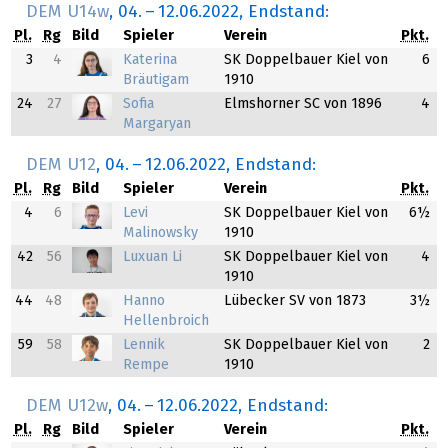
DEM U14w
,
04.
–
12.06.2022
, Endstand:
Pl.
Rg
Bild
Spieler
Verein
Pkt.
3
4
Katerina
SK Doppelbauer Kiel von
6
Bräutigam
1910
24
27
Sofia
Elmshorner SC von 1896
4
Margaryan
DEM U12
,
04.
–
12.06.2022
, Endstand:
Pl.
Rg
Bild
Spieler
Verein
Pkt.
4
6
Levi
SK Doppelbauer Kiel von
6½
Malinowsky
1910
42
56
Luxuan Li
SK Doppelbauer Kiel von
4
1910
44
48
Hanno
Lübecker SV von 1873
3½
Hellenbroich
59
58
Lennik
SK Doppelbauer Kiel von
2
Rempe
1910
DEM U12w
,
04.
–
12.06.2022
, Endstand:
Pl.
Rg
Bild
Spieler
Verein
Pkt.