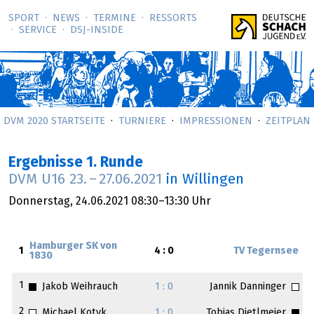
SPORT
NEWS
TERMINE
RESSORTS
SERVICE
DSJ-­INSIDE
DVM 2020 STARTSEITE
TURNIERE
IMPRESSIONEN
ZEITPLAN
Ergebnisse 1. Runde
DVM U16
23.
–
27.06.2021
in Willingen
Donnerstag,
24.06.2021
08:30–13:30 Uhr
Hamburger SK von
1
4 : 0
TV Tegernsee
1830
1
Jakob Weihrauch
1 : 0
Jannik Danninger
2
Michael Kotyk
1 : 0
Tobias Dietlmeier