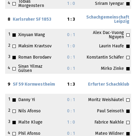
Tobias
4
1 : 0
Sriram Iyengar
Morgenstern
Schachgemeinschaft
8
Karlsruher SF 1853
1 : 3
Leipzig
Alex Dac-Vuong
1
Xinyuan Wang
0 : 1
Nguyen
2
Maksim Kravtsov
1 : 0
Laurin Haufe
3
Roman Borodaev
0 : 1
Konstantin Schäfer
Sinan Yilmaz
4
0 : 1
Mirko Zinke
Gülsen
9
SF 59 Kornwestheim
1 : 3
Erfurter Schachklub
1
Danny Yi
0 : 1
Moritz Weishäutel
2
Nils Afonso
0 : 1
Paul Seinsoth
3
Malte Kluge
1 : 0
Fabrice Nakhle
4
Phil Afonso
0 : 1
Mateo Wildner