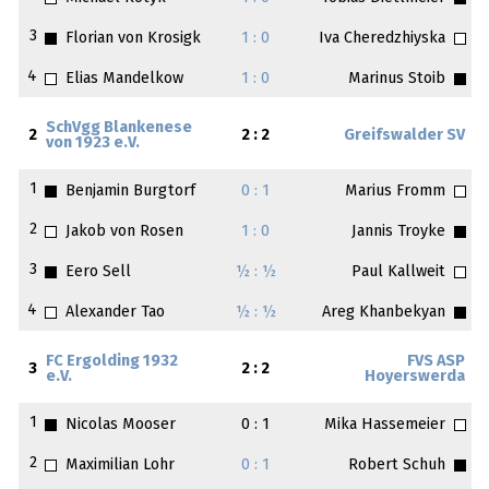
3
Florian von Krosigk
1 : 0
Iva Cheredzhiyska
4
Elias Mandelkow
1 : 0
Marinus Stoib
SchVgg Blankenese
2
2 : 2
Greifswalder SV
von 1923 e.V.
1
Benjamin Burgtorf
0 : 1
Marius Fromm
2
Jakob von Rosen
1 : 0
Jannis Troyke
3
Eero Sell
½ : ½
Paul Kallweit
4
Alexander Tao
½ : ½
Areg Khanbekyan
FC Ergolding 1932
FVS ASP
3
2 : 2
e.V.
Hoyerswerda
1
Nicolas Mooser
0 : 1
Mika Hassemeier
2
Maximilian Lohr
0 : 1
Robert Schuh