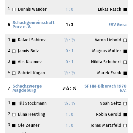
4
Dennis Wander
1 : 0
Lukas Rasch
Schachgemeinschaft
6
1 : 3
ESV Gera
Porz e. V.
1
Rafael Sabirov
½ : ½
Aaron Liebold
2
Jannis Bolz
0 : 1
Magnus Müller
3
Alis Kazimov
0 : 1
Nikita Schubert
4
Gabriel Kogan
½ : ½
Marek Frank
Schachzwerge
SF HN-Biberach 1978
7
3½ : ½
Magdeburg
e.V.
1
Till Stockmann
½ : ½
Noah Geltz
2
Elina Heutling
1 : 0
Robin Gerold
3
Ole Zeuner
1 : 0
Jonas Martsfeld