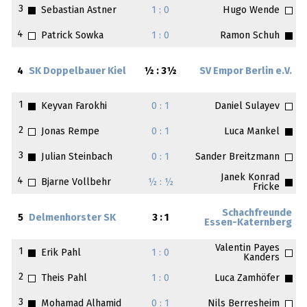
3
Sebastian Astner
1 : 0
Hugo Wende
4
Patrick Sowka
1 : 0
Ramon Schuh
4
SK Doppelbauer Kiel
½ : 3½
SV Empor Berlin e.V.
1
Keyvan Farokhi
0 : 1
Daniel Sulayev
2
Jonas Rempe
0 : 1
Luca Mankel
3
Julian Steinbach
0 : 1
Sander Breitzmann
Janek Konrad
4
Bjarne Vollbehr
½ : ½
Fricke
Schachfreunde
5
Delmenhorster SK
3 : 1
Essen-Katernberg
Valentin Payes
1
Erik Pahl
1 : 0
Kanders
2
Theis Pahl
1 : 0
Luca Zamhöfer
3
Mohamad Alhamid
0 : 1
Nils Berresheim