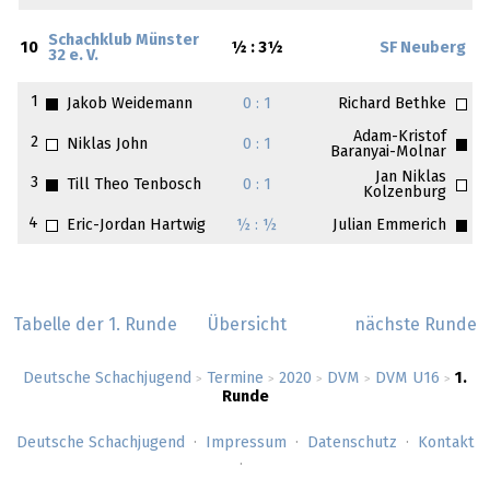
Schachklub Münster
10
½ : 3½
SF Neuberg
32 e. V.
1
Jakob Weidemann
0 : 1
Richard Bethke
Adam-Kristof
2
Niklas John
0 : 1
Baranyai-Molnar
Jan Niklas
3
Till Theo Tenbosch
0 : 1
Kolzenburg
4
Eric-Jordan Hartwig
½ : ½
Julian Emmerich
Tabelle der 1. Runde
Übersicht
nächste Runde
Deutsche Schachjugend
Termine
2020
DVM
DVM U16
1.
>
>
>
>
>
Runde
Deutsche Schachjugend
Impressum
Datenschutz
Kontakt