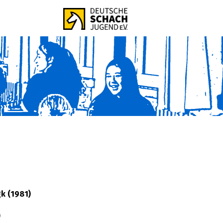
gk (1981)
)