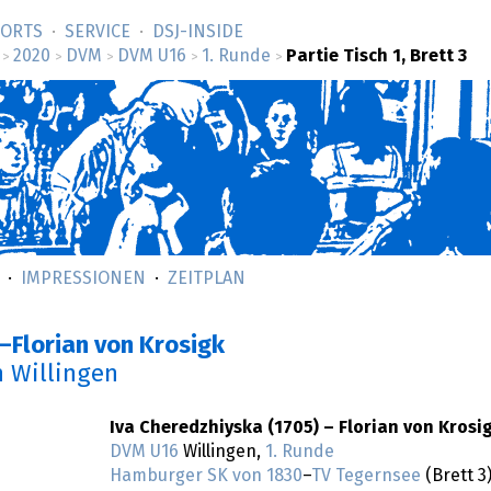
SORTS
SERVICE
DSJ-­INSIDE
2020
DVM
DVM U16
1. Runde
Partie Tisch 1, Brett 3
>
>
>
>
>
IMPRESSIONEN
ZEITPLAN
a–Florian von Krosigk
n Willingen
Iva Cheredzhiyska (1705) – Florian von Krosi
DVM U16
Willingen,
1. Runde
Hamburger SK von 1830
–
TV Tegernsee
(Brett 3