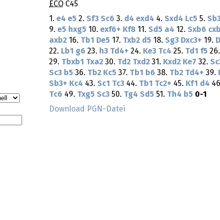
ECO
C45
1.
e4
e5
2.
Sf3
Sc6
3.
d4
exd4
4.
Sxd4
Lc5
5.
Sb
9.
e5
hxg5
10.
exf6+
Kf8
11.
Sd5
a4
12.
Sxb6
cx
axb2
16.
Tb1
De5
17.
Txb2
d5
18.
Sg3
Dxc3+
19.
22.
Lb1
g6
23.
h3
Td4+
24.
Ke3
Tc4
25.
Td1
f5
26
29.
Tbxb1
Txa2
30.
Td2
Txd2
31.
Kxd2
Ke7
32.
Sc
Sc3
b5
36.
Tb2
Kc5
37.
Tb1
b6
38.
Tb2
Td4+
39.
Sb3+
Kc4
43.
Sc1
Tc3
44.
Tb1
Tc2+
45.
Kf1
d4
46
Tc6
49.
Txg5
Sc3
50.
Tg4
Sd5
51.
Th4
b5
0-1
Download PGN-Datei