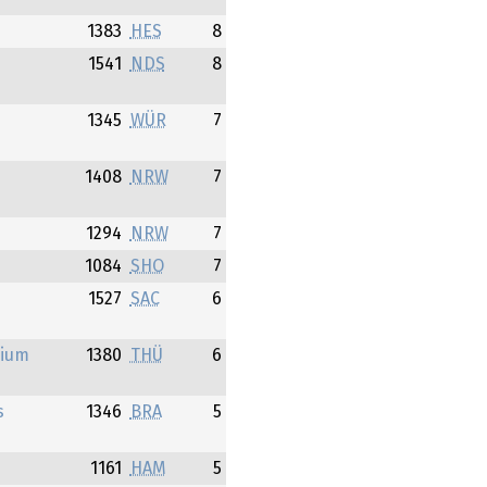
1383
HES
8
1541
NDS
8
1345
WÜR
7
1408
NRW
7
1294
NRW
7
1084
SHO
7
1527
SAC
6
sium
1380
THÜ
6
s
1346
BRA
5
1161
HAM
5