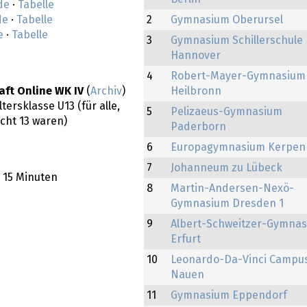
de
·
Tabelle
de
·
Tabelle
2
Gymnasium Oberursel
e
·
Tabelle
3
Gymnasium Schillerschule
Hannover
4
Robert-Mayer-Gymnasium
ft Online WK IV
(
Archiv
)
Heilbronn
ersklasse U13 (für alle,
5
Pelizaeus-Gymnasium
icht 13 waren)
Paderborn
6
Europagymnasium Kerpen
7
Johanneum zu Lübeck
: 15 Minuten
8
Martin-Andersen-Nexö-
Gymnasium Dresden 1
9
Albert-Schweitzer-Gymna
Erfurt
10
Leonardo-Da-Vinci Campu
Nauen
11
Gymnasium Eppendorf