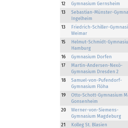
12
Gymnasium Gernsheim
13
Sebastian-Münster-Gymn
Ingelheim
13
Friedrich-Schiller-Gymnas
Weimar
15
Helmut-Schmidt-Gymnasi
Hamburg
16
Gymnasium Dorfen
17
Martin-Andersen-Nexö-
Gymnasium Dresden 2
18
Samuel-von-Pufendorf-
Gymnasium Flöha
19
Otto-Schott-Gymnasium M
Gonsenheim
20
Werner-von-Siemens-
Gymnasium Magdeburg
21
Kolleg St. Blasien