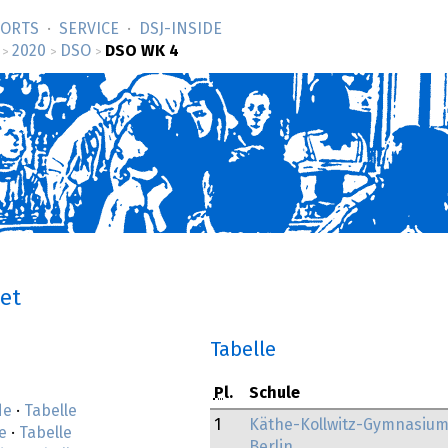
SORTS
SERVICE
DSJ-­INSIDE
2020
DSO
DSO WK 4
>
>
>
net
Tabelle
Pl.
Schule
de
·
Tabelle
1
Käthe-Kollwitz-Gymnasiu
e
·
Tabelle
Berlin