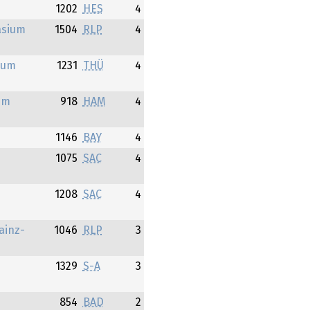
1202
HES
4
asium
1504
RLP
4
ium
1231
THÜ
4
um
918
HAM
4
1146
BAY
4
1075
SAC
4
1208
SAC
4
ainz-
1046
RLP
3
1329
S-A
3
854
BAD
2