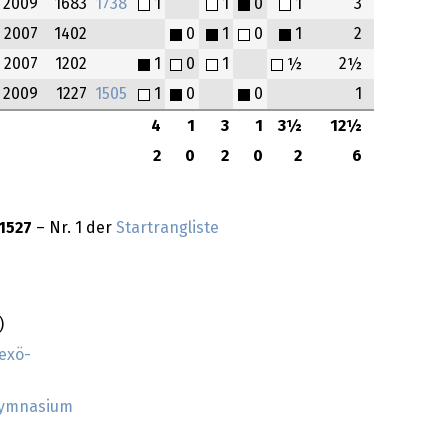
2009
1683
1738
1
1
0
1
3
2007
1402
0
1
0
1
2
2007
1202
1
0
1
½
2½
2009
1227
1505
1
0
0
1
4
1
3
1
3½
12½
2
0
2
0
2
6
1527
– Nr. 1 der
Startrangliste
)
exö-
Gymnasium