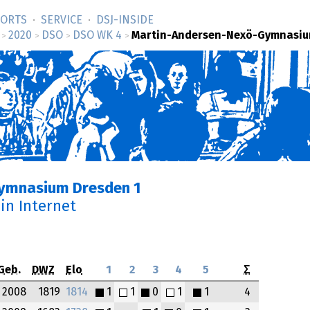
SORTS
SERVICE
DSJ-­INSIDE
2020
DSO
DSO WK 4
Martin-Andersen-Nexö-Gymnasiu
>
>
>
>
ymnasium Dresden 1
in Internet
Geb.
DWZ
Elo
1
2
3
4
5
Σ
2008
1819
1814
1
1
0
1
1
4