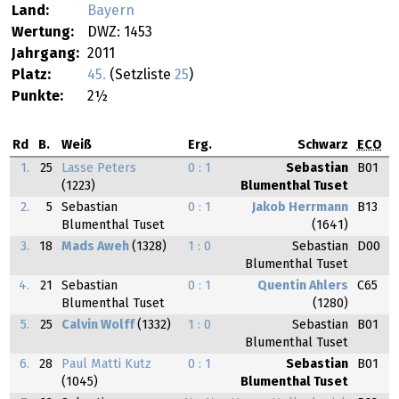
Land:
Bayern
Wertung:
DWZ: 1453
Jahrgang:
2011
Platz:
45.
(Setzliste
25
)
Punkte:
2½
Rd
B.
Weiß
Erg.
Schwarz
ECO
1.
25
Lasse Peters
0 : 1
Sebastian
B01
(1223)
Blumenthal Tuset
2.
5
Sebastian
0 : 1
Jakob Herrmann
B13
Blumenthal Tuset
(1641)
3.
18
Mads Aweh
(1328)
1 : 0
Sebastian
D00
Blumenthal Tuset
4.
21
Sebastian
0 : 1
Quentin Ahlers
C65
Blumenthal Tuset
(1280)
5.
25
Calvin Wolff
(1332)
1 : 0
Sebastian
B01
Blumenthal Tuset
6.
28
Paul Matti Kutz
0 : 1
Sebastian
B01
(1045)
Blumenthal Tuset