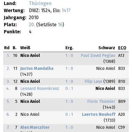
Land:
Thüringen
Wertung:
DWZ: 1524, Elo:
1417
Jahrgang:
2010
Platz:
20.
(Setzliste
16
)
Punkte:
4
Rd
B.
Weiß
Erg.
Schwarz
ECO
1.
16
Nico Aniol
1 : 0
Paul David Peglau
A13
(1368)
2.
11
Justus Mandalka
1 : 0
Nico Aniol
B33
(1437)
3.
12
Nico Aniol
1 : 0
Filip Laux
(1389)
B10
4.
8
Lennard Rosenkranz
0 : 1
Nico Aniol
B33
(1428)
5.
5
Nico Aniol
1 : 0
Floris Thümler
B09
(1443)
6.
2
Nico Aniol
0 : 1
Laertes Neuhoff
A20
(1733)
7.
7
Alex Marcziter
1 : 0
Nico Aniol
C59