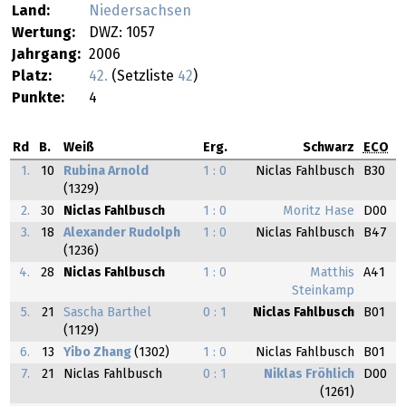
Land:
Niedersachsen
Wertung:
DWZ: 1057
Jahrgang:
2006
Platz:
42.
(Setzliste
42
)
Punkte:
4
Rd
B.
Weiß
Erg.
Schwarz
ECO
1.
10
Rubina Arnold
1 : 0
Niclas Fahlbusch
B30
(1329)
2.
30
Niclas Fahlbusch
1 : 0
Moritz Hase
D00
3.
18
Alexander Rudolph
1 : 0
Niclas Fahlbusch
B47
(1236)
4.
28
Niclas Fahlbusch
1 : 0
Matthis
A41
Steinkamp
5.
21
Sascha Barthel
0 : 1
Niclas Fahlbusch
B01
(1129)
6.
13
Yibo Zhang
(1302)
1 : 0
Niclas Fahlbusch
B01
7.
21
Niclas Fahlbusch
0 : 1
Niklas Fröhlich
D00
(1261)