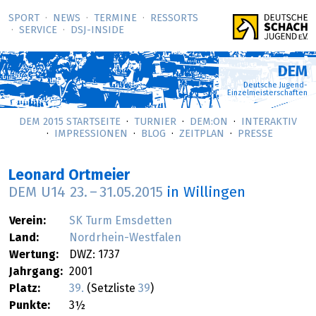
SPORT
NEWS
TERMINE
RESSORTS
SERVICE
DSJ-­INSIDE
DEM
Deutsche Jugend-
Einzelmeisterschaften
DEM 2015 STARTSEITE
TURNIER
DEM:ON
INTERAKTIV
IMPRESSIONEN
BLOG
ZEITPLAN
PRESSE
Leonard Ortmeier
DEM U14
23.
–
31.05.2015
in Willingen
Verein:
SK Turm Emsdetten
Land:
Nordrhein-Westfalen
Wertung:
DWZ: 1737
Jahrgang:
2001
Platz:
39.
(Setzliste
39
)
Punkte:
3½