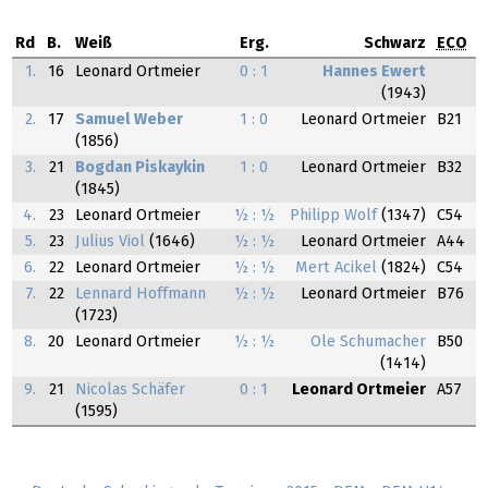
Rd
B.
Weiß
Erg.
Schwarz
ECO
1.
16
Leonard Ortmeier
0 : 1
Hannes Ewert
(1943)
2.
17
Samuel Weber
1 : 0
Leonard Ortmeier
B21
(1856)
3.
21
Bogdan Piskaykin
1 : 0
Leonard Ortmeier
B32
(1845)
4.
23
Leonard Ortmeier
½ : ½
Philipp Wolf
(1347)
C54
5.
23
Julius Viol
(1646)
½ : ½
Leonard Ortmeier
A44
6.
22
Leonard Ortmeier
½ : ½
Mert Acikel
(1824)
C54
7.
22
Lennard Hoffmann
½ : ½
Leonard Ortmeier
B76
(1723)
8.
20
Leonard Ortmeier
½ : ½
Ole Schumacher
B50
(1414)
9.
21
Nicolas Schäfer
0 : 1
Leonard Ortmeier
A57
(1595)