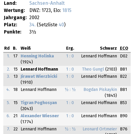
Land:
Sachsen-Anhalt
Wertung:
DWZ: 1723, Elo:
1815
Jahrgang:
2002
Platz:
34.
(Setzliste
40
)
Punkte:
3½
Rd
B.
Weiß
Erg.
Schwarz
ECO
1.
17
Henning Holinka
1 : 0
Lennard Hoffmann
D02
(1924)
2.
15
Lennard Hoffmann
1 : 0
Theo Gungl
(2103)
B81
3.
13
Jirawat Wierzbicki
1 : 0
Lennard Hoffmann
B22
(1910)
4.
18
Lennard Hoffmann
½ : ½
Bogdan Piskaykin
B81
(1845)
5.
15
Tigran Poghosyan
1 : 0
Lennard Hoffmann
B53
(2043)
6.
21
Alexander Wiesner
1 : 0
Lennard Hoffmann
B90
(1774)
7.
22
Lennard Hoffmann
½ : ½
Leonard Ortmeier
B76