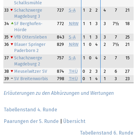
Schalksmühle
33
Schachzwerge
727
S-A
1
2
2
4
7
21
Magdeburg 3
34
SF Berghofen-
772
NRW
1
1
3
3
7½
18
Hörde
35
VfB Ottersleben
843
S-A
1
1
3
3
7
25
36
Blauer Springer
829
NRW
1
0
4
2
7½
21
Paderborn 2
37
Schachzwerge
757
S-A
1
0
4
2
7
15
Magdeburg 2
38
Meuselwitzer SV
874
THÜ
0
2
3
2
6
27
39
SV Breitenworbis
798
THÜ
0
1
4
1
3
23
Erläuterungen zu den Abkürzungen und Wertungen
Tabellenstand 4. Runde
Paarungen der 5. Runde
|
Übersicht
Tabellenstand 6. Runde