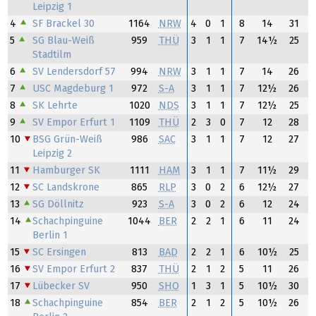
Leipzig 1
4
SF Brackel 30
1164
NRW
4
0
1
8
14
31
5
SG Blau-Weiß
959
THÜ
3
1
1
7
14½
25
Stadtilm
6
SV Lendersdorf 57
994
NRW
3
1
1
7
14
26
7
USC Magdeburg 1
972
S-A
3
1
1
7
12½
26
8
SK Lehrte
1020
NDS
3
1
1
7
12½
25
9
SV Empor Erfurt 1
1109
THÜ
2
3
0
7
12
28
10
BSG Grün-Weiß
986
SAC
3
1
1
7
12
27
Leipzig 2
11
Hamburger SK
1111
HAM
3
1
1
7
11½
29
12
SC Landskrone
865
RLP
3
0
2
6
12½
27
13
SG Döllnitz
923
S-A
3
0
2
6
12
24
14
Schachpinguine
1044
BER
2
2
1
6
11
24
Berlin 1
15
SC Ersingen
813
BAD
2
2
1
6
10½
25
16
SV Empor Erfurt 2
837
THÜ
2
1
2
5
11
26
17
Lübecker SV
950
SHO
1
3
1
5
10½
30
18
Schachpinguine
854
BER
2
1
2
5
10½
26