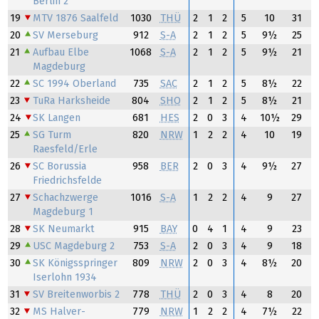
Berlin 2
19
MTV 1876 Saalfeld
1030
THÜ
2
1
2
5
10
31
20
SV Merseburg
912
S-A
2
1
2
5
9½
25
21
Aufbau Elbe
1068
S-A
2
1
2
5
9½
21
Magdeburg
22
SC 1994 Oberland
735
SAC
2
1
2
5
8½
22
23
TuRa Harksheide
804
SHO
2
1
2
5
8½
21
24
SK Langen
681
HES
2
0
3
4
10½
29
25
SG Turm
820
NRW
1
2
2
4
10
19
Raesfeld/Erle
26
SC Borussia
958
BER
2
0
3
4
9½
27
Friedrichsfelde
27
Schachzwerge
1016
S-A
1
2
2
4
9
27
Magdeburg 1
28
SK Neumarkt
915
BAY
0
4
1
4
9
23
29
USC Magdeburg 2
753
S-A
2
0
3
4
9
18
30
SK Königsspringer
809
NRW
2
0
3
4
8½
20
Iserlohn 1934
31
SV Breitenworbis 2
778
THÜ
2
0
3
4
8
20
32
MS Halver-
779
NRW
1
2
2
4
7½
22