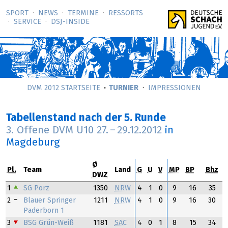
SPORT
NEWS
TERMINE
RESSORTS
SERVICE
DSJ-­INSIDE
DVM 2012 STARTSEITE
TURNIER
IMPRESSIONEN
Tabellenstand nach der 5. Runde
3. Offene DVM U10
27.
–
29.12.2012
in
Magdeburg
Ø
Pl.
Team
Land
G
U
V
MP
BP
Bhz
DWZ
1
SG Porz
1350
NRW
4
1
0
9
16
35
2
Blauer Springer
1211
NRW
4
1
0
9
16
30
Paderborn 1
3
BSG Grün-Weiß
1181
SAC
4
0
1
8
15
34