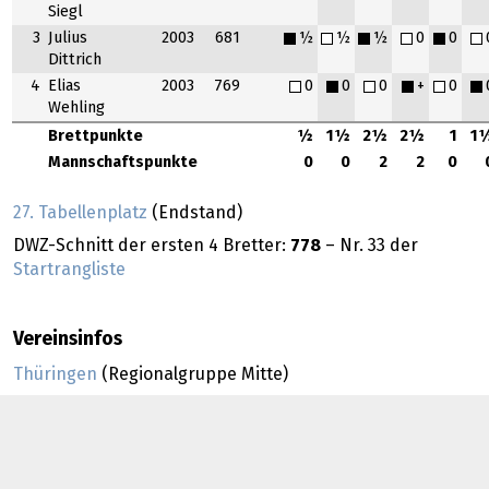
Siegl
3
Julius
2003
681
½
½
½
0
0
Dittrich
4
Elias
2003
769
0
0
0
+
0
Wehling
Brettpunkte
½
1½
2½
2½
1
1
Mannschaftspunkte
0
0
2
2
0
27. Tabellenplatz
(Endstand)
DWZ-Schnitt der ersten 4 Bretter:
778
– Nr. 33 der
Startrangliste
Vereinsinfos
Thüringen
(Regionalgruppe Mitte)