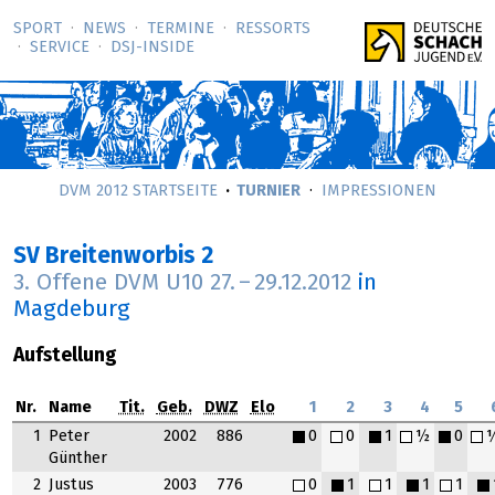
SPORT
NEWS
TERMINE
RESSORTS
SERVICE
DSJ-­INSIDE
DVM 2012 STARTSEITE
TURNIER
IMPRESSIONEN
SV Breitenworbis 2
3. Offene DVM U10
27.
–
29.12.2012
in
Magdeburg
Aufstellung
Nr.
Name
Tit.
Geb.
DWZ
Elo
1
2
3
4
5
1
Peter
2002
886
0
0
1
½
0
Günther
2
Justus
2003
776
0
1
1
1
1