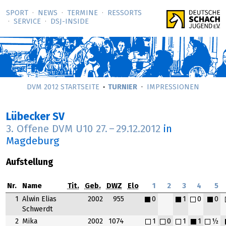
SPORT
NEWS
TERMINE
RESSORTS
SERVICE
DSJ-­INSIDE
DVM 2012 STARTSEITE
TURNIER
IMPRESSIONEN
Lübecker SV
3. Offene DVM U10
27.
–
29.12.2012
in
Magdeburg
Aufstellung
Nr.
Name
Tit.
Geb.
DWZ
Elo
1
2
3
4
5
1
Alwin Elias
2002
955
0
1
0
0
Schwerdt
2
Mika
2002
1074
1
0
1
1
½