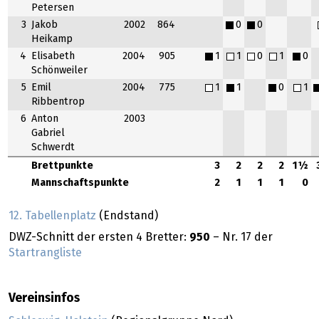
Petersen
3
Jakob
2002
864
0
0
Heikamp
4
Elisabeth
2004
905
1
1
0
1
0
Schönweiler
5
Emil
2004
775
1
1
0
1
Ribbentrop
6
Anton
2003
Gabriel
Schwerdt
Brettpunkte
3
2
2
2
1½
Mannschaftspunkte
2
1
1
1
0
12. Tabellenplatz
(Endstand)
DWZ-Schnitt der ersten 4 Bretter:
950
– Nr. 17 der
Startrangliste
Vereinsinfos