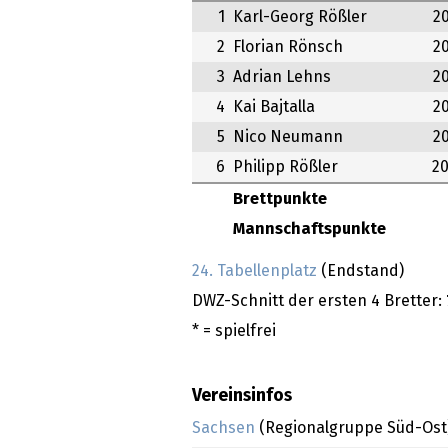
1
Karl-Georg Rößler
2
2
Florian Rönsch
2
3
Adrian Lehns
2
4
Kai Bajtalla
2
5
Nico Neumann
2
6
Philipp Rößler
2
Brettpunkte
Mannschaftspunkte
24. Tabellenplatz
(Endstand)
DWZ-Schnitt der ersten 4 Bretter:
* = spielfrei
Vereinsinfos
Sachsen
(Regionalgruppe Süd-Ost