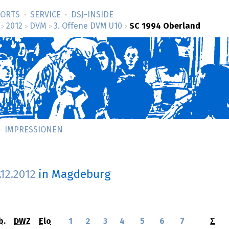
SORTS
SERVICE
DSJ-­INSIDE
2012
DVM
3. Offene DVM U10
SC 1994 Oberland
>
>
>
>
IMPRESSIONEN
.12.2012
in Magdeburg
b.
DWZ
Elo
1
2
3
4
5
6
7
Σ