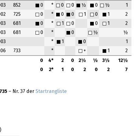
003
852
0
*
0
0
½
0
½
1
002
725
0
*
0
0
1
0
1
2
003
681
0
*
1
0
0
1
2
003
681
0
*
0
½
½
003
*
1
0
1
006
733
*
+
1
2
0
4*
2
0
2½
½
3½
12½
0
2*
1
0
2
0
2
7
735
– Nr. 37 der
Startrangliste
)