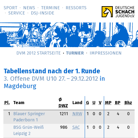
SPORT
NEWS
TERMINE
RESSORTS
SERVICE
DSJ-­INSIDE
DVM 2012 STARTSEITE
TURNIER
IMPRESSIONEN
Tabellenstand nach der 1. Runde
3. Offene DVM U10
27.
–
29.12.2012
in
Magdeburg
Ø
Pl.
Team
Land
G
U
V
MP
BP
Bhz
DWZ
1
Blauer Springer
1211
NRW
1
0
0
2
4
0
Paderborn 1
BSG Grün-Weiß
986
SAC
1
0
0
2
4
0
Leipzig 2