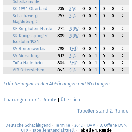
Schalksmühle
SC 1994 Oberland
735
SAC
0
0
1
0
0
2
Schachzwerge
757
S-A
0
0
1
0
0
2
Magdeburg 2
SF Berghofen-Hörde
772
NRW
0
0
1
0
0
2
SK Königsspringer
809
NRW
0
0
1
0
0
2
Iserlohn 1934
SV Breitenworbis
798
THÜ
0
0
1
0
0
2
SV Merseburg
912
S-A
0
0
1
0
0
2
TuRa Harksheide
804
SHO
0
0
1
0
0
2
VfB Ottersleben
843
S-A
0
0
1
0
0
2
Erläuterungen zu den Abkürzungen und Wertungen
Paarungen der 1. Runde
|
Übersicht
Tabellenstand 2. Runde
Deutsche Schachjugend
Termine
2012
DVM
3. Offene DVM
>
>
>
>
U10
Tabellenstand aktuell
Tabelle 1. Runde
>
>