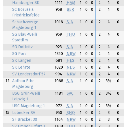
Hamburger SK
1111
HAM
1
0
0
2
4
0
SC Borussia
958
BER
1
0
0
2
4
0
Friedrichsfelde
Schachzwerge
1016
S-A
1
0
0
2
4
0
Magdeburg 1
SG Blau-Weiß
959
THÜ
1
0
0
2
4
0
Stadtilm
SG Döllnitz
923
S-A
1
0
0
2
4
0
SG Porz
1350
NRW
1
0
0
2
4
0
SK Langen
681
HES
1
0
0
2
4
0
SK Lehrte
1020
NDS
1
0
0
2
4
0
SV Lendersdorf 57
994
NRW
1
0
0
2
4
0
12
Aufbau Elbe
1068
S-A
1
0
0
2
3½
0
Magdeburg
BSG Grün-Weiß
1181
SAC
1
0
0
2
3½
0
Leipzig 1
USC Magdeburg 1
972
S-A
1
0
0
2
3½
0
15
Lübecker SV
950
SHO
1
0
0
2
3
0
SF Brackel 30
1164
NRW
1
0
0
2
3
0
SV Empor Erfurt 1
1109
THÜ
1
0
0
2
3
0