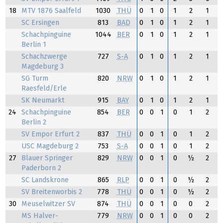
18
MTV 1876 Saalfeld
1030
THÜ
0
1
0
1
2
1
SC Ersingen
813
BAD
0
1
0
1
2
1
Schachpinguine
1044
BER
0
1
0
1
2
1
Berlin 1
Schachzwerge
727
S-A
0
1
0
1
2
1
Magdeburg 3
SG Turm
820
NRW
0
1
0
1
2
1
Raesfeld/Erle
SK Neumarkt
915
BAY
0
1
0
1
2
1
24
Schachpinguine
854
BER
0
0
1
0
1
2
Berlin 2
SV Empor Erfurt 2
837
THÜ
0
0
1
0
1
2
USC Magdeburg 2
753
S-A
0
0
1
0
1
2
27
Blauer Springer
829
NRW
0
0
1
0
½
2
Paderborn 2
SC Landskrone
865
RLP
0
0
1
0
½
2
SV Breitenworbis 2
778
THÜ
0
0
1
0
½
2
30
Meuselwitzer SV
874
THÜ
0
0
1
0
0
2
MS Halver-
779
NRW
0
0
1
0
0
2