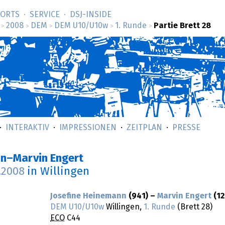
SORTS
SERVICE
DSJ-­INSIDE
2008
DEM
DEM U10/U10w
1. Runde
Partie Brett 28
>
>
>
>
>
INTERAKTIV
IMPRESSIONEN
ZEITPLAN
PRESSE
nn–Marvin Engert
.2008
in Willingen
Josefine Heinemann
(941) –
Marvin Engert
(12
DEM U10/U10w
Willingen,
1. Runde
(Brett 28)
ECO
C44