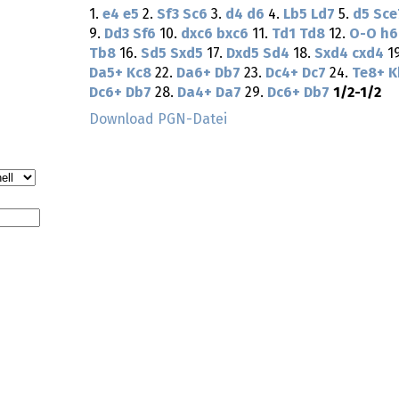
1.
e4
e5
2.
Sf3
Sc6
3.
d4
d6
4.
Lb5
Ld7
5.
d5
Sce
9.
Dd3
Sf6
10.
dxc6
bxc6
11.
Td1
Td8
12.
O-O
h6
Tb8
16.
Sd5
Sxd5
17.
Dxd5
Sd4
18.
Sxd4
cxd4
1
Da5+
Kc8
22.
Da6+
Db7
23.
Dc4+
Dc7
24.
Te8+
K
Dc6+
Db7
28.
Da4+
Da7
29.
Dc6+
Db7
1/2-1/2
Download PGN-Datei