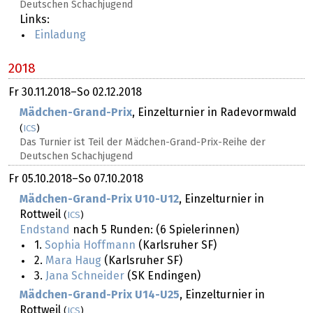
Deutschen Schachjugend
Links:
Einladung
2018
Fr
30.11.2018
–
So
02.12.2018
Mädchen-Grand-Prix
, Einzelturnier in Radevormwald
(
ICS
)
Das Turnier ist Teil der Mädchen-Grand-Prix-Reihe der
Deutschen Schachjugend
Fr
05.10.2018
–
So
07.10.2018
Mädchen-Grand-Prix U10-U12
, Einzelturnier in
Rottweil
(
ICS
)
Endstand
nach 5 Runden: (6 Spielerinnen)
1.
Sophia Hoffmann
(Karlsruher SF)
2.
Mara Haug
(Karlsruher SF)
3.
Jana Schneider
(SK Endingen)
Mädchen-Grand-Prix U14-U25
, Einzelturnier in
Rottweil
(
ICS
)