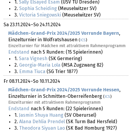
1.
Sally Elsayed Esam
(USV TU Dresden)
2.
Sophia Scheiding
(Meuselwitzer SV)
3.
Victoria Sniegowski
(Meuselwitzer SV)
Sa
23.11.2024
–
So
24.11.2024
Mädchen-Grand-Prix 2024/2025 Vorrunde Bayern
,
Einzelturnier in Wolfratshausen
(
ICS
)
Einzelturnier für Mädchen mit attraktivem Rahmenprogramm
Endstand
nach 5 Runden: (15 Spielerinnen)
1.
Sara Vignesh
(SK Germering)
2.
Georgia-Maria Lola
(MSA Zugzwang 82)
3.
Emma Tiuca
(SG Trier 1877)
Fr
08.11.2024
–
So
10.11.2024
Mädchen-Grand-Prix 2024/2025 Vorrunde Hessen
,
Einzelturnier in Schmitten-Oberreifenberg
(
ICS
)
Einzelturnier mit attraktivem Rahmenprogramm
Endstand
nach 5 Runden: (22 Spielerinnen)
1.
Jasmin Shuya Huang
(SV Oberursel)
2.
Alana Dehlia Prendel
(SK Turm Bad Hersfeld)
3.
Theodora Siyuan Lao
(SK Bad Homburg 1927)