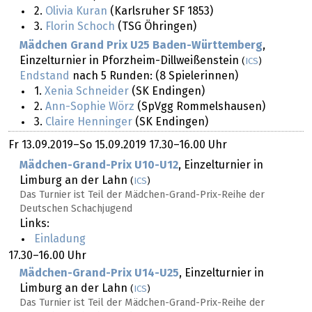
2.
Olivia Kuran
(Karlsruher SF 1853)
3.
Florin Schoch
(TSG Öhringen)
Mädchen Grand Prix U25 Baden-Württemberg
,
Einzelturnier in Pforzheim-Dillweißenstein
(
ICS
)
Endstand
nach 5 Runden: (8 Spielerinnen)
1.
Xenia Schneider
(SK Endingen)
2.
Ann-Sophie Wörz
(SpVgg Rommelshausen)
3.
Claire Henninger
(SK Endingen)
Fr
13.09.2019
–
So
15.09.2019
17.30–16.00 Uhr
Mädchen-Grand-Prix U10-U12
, Einzelturnier in
Limburg an der Lahn
(
ICS
)
Das Turnier ist Teil der Mädchen-Grand-Prix-Reihe der
Deutschen Schachjugend
Links:
Einladung
17.30–16.00 Uhr
Mädchen-Grand-Prix U14-U25
, Einzelturnier in
Limburg an der Lahn
(
ICS
)
Das Turnier ist Teil der Mädchen-Grand-Prix-Reihe der