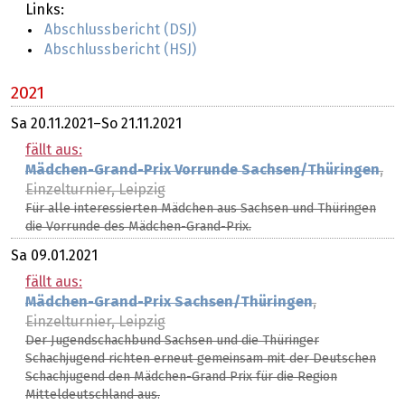
Links:
Abschlussbericht (DSJ)
Abschlussbericht (HSJ)
2021
Sa
20.11.2021
–
So
21.11.2021
fällt aus:
Mädchen-Grand-Prix Vorrunde Sachsen/Thüringen
,
Einzelturnier, Leipzig
Für alle interessierten Mädchen aus Sachsen und Thüringen
die Vorrunde des Mädchen-Grand-Prix.
Sa
09.01.2021
fällt aus:
Mädchen-Grand-Prix Sachsen/Thüringen
,
Einzelturnier, Leipzig
Der Jugendschachbund Sachsen und die Thüringer
Schachjugend richten erneut gemeinsam mit der Deutschen
Schachjugend den Mädchen-Grand Prix für die Region
Mitteldeutschland aus.