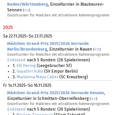
Baden/Württemberg
, Einzelturnier in Blaubeuren-
Seissen
(
ICS
)
Einzelturnier für Mädchen mit attraktivem Rahmenprogramm
2025
Sa
22.11.2025
–
So
23.11.2025
Mädchen-Grand-Prix 2025/2026 Vorrunde
Berlin/Brandenburg
, Einzelturnier in Nauen
(
ICS
)
Einzelturnier für Mädchen mit attraktivem Rahmenprogramm
Endstand
nach 5 Runden: (26 Spielerinnen)
1.
Elli Hering
(Leegebrucher SF)
2.
Gayathri Kolla
(SV Empor Berlin)
3.
Marianna Maya Caber
(SC Kreuzberg)
Fr
14.11.2025
–
So
16.11.2025
Mädchen-Grand-Prix 2025/2026 Vorrunde Hessen
,
Einzelturnier in Schmitten-Oberreifenberg
(
ICS
)
Einzelturnier für Mädchen mit attraktivem Rahmenprogramm
Endstand
nach 5 Runden: (30 Spielerinnen)
1.
Mariam Tamrazyan
(SGem Eckental)