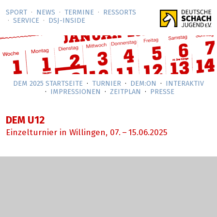
SPORT
NEWS
TERMINE
RESSORTS
SERVICE
DSJ-­INSIDE
DEM 2025 STARTSEITE
TURNIER
DEM:ON
INTERAKTIV
IMPRESSIONEN
ZEITPLAN
PRESSE
DEM U12
Einzelturnier in Willingen,
07.
–
15.06.2025