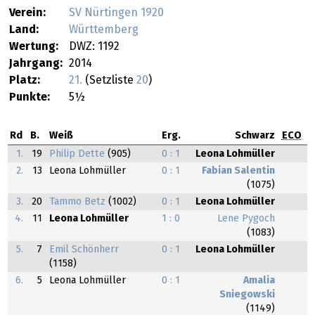
Verein:
SV Nürtingen 1920
Land:
Württemberg
Wertung:
DWZ: 1192
Jahrgang:
2014
Platz:
21.
(Setzliste
20
)
Punkte:
5½
Rd
B.
Weiß
Erg.
Schwarz
ECO
1.
19
Philip Dette
(905)
0 : 1
Leona Lohmüller
2.
13
Leona Lohmüller
0 : 1
Fabian Salentin
(1075)
3.
20
Tammo Betz
(1002)
0 : 1
Leona Lohmüller
4.
11
Leona Lohmüller
1 : 0
Lene Pygoch
(1083)
5.
7
Emil Schönherr
0 : 1
Leona Lohmüller
(1158)
6.
5
Leona Lohmüller
0 : 1
Amalia
Sniegowski
(1149)