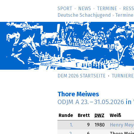
SPORT
NEWS
TERMINE
RES
Deutsche Schachjugend
Termine
>
DEM 2026 STARTSEITE
TURNIERE
Thore Meiwes
ODJM A
23.
–
31.05.2026
in
Runde
Brett
DWZ
Weiß
1.
9
1980
Henry Mey