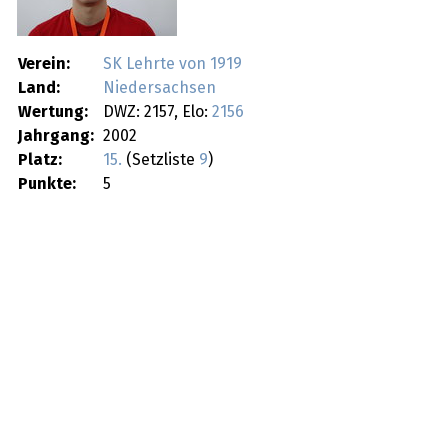
Verein:
SK Lehrte von 1919
Land:
Niedersachsen
Wertung:
DWZ: 2157, Elo:
2156
Jahrgang:
2002
Platz:
15.
(Setzliste
9
)
Punkte:
5