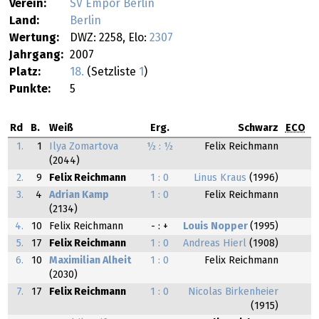
Verein:
SV Empor Berlin
Land:
Berlin
Wertung:
DWZ: 2258, Elo:
2307
Jahrgang:
2007
Platz:
18.
(Setzliste
1
)
Punkte:
5
Rd
B.
Weiß
Erg.
Schwarz
ECO
1.
1
Ilya Zomartova
½ : ½
Felix Reichmann
(2044)
2.
9
Felix Reichmann
1 : 0
Linus Kraus
(1996)
3.
4
Adrian Kamp
1 : 0
Felix Reichmann
(2134)
4.
10
Felix Reichmann
- : +
Louis Nopper
(1995)
5.
17
Felix Reichmann
1 : 0
Andreas Hierl
(1908)
6.
10
Maximilian Alheit
1 : 0
Felix Reichmann
(2030)
7.
17
Felix Reichmann
1 : 0
Nicolas Birkenheier
(1915)