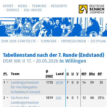
SPORT
NEWS
TERMINE
RESSORTS
SERVICE
DSJ-­INSIDE
DSM 2026 STARTSEITE
TURNIERE
IMPRESSIONEN
ZEITPLAN
Tabellenstand nach der 7. Runde (Endstand)
DSM WK II
17.
–
20.05.2026
in Willingen
Ø
Pl.
Team
Land
G
U
V
MP
Bhz
BP
DWZ
1
Landesgymnasium
1735
WÜR
7
0
0
14
59
35
für Hochbegabte
Schwäbisch Gmünd
2
Sächsisches
1819
SAC
6
0
1
12
66
25½
Landesgymnasium