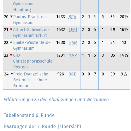
Gymnasium
Hamburg
20
Paulus-Praetorius-
1433
BRA
2
1
4
5
34
20½
Gymnasium
21
Albert-Schweitzer-
1632
THÜ
2
0
5
4
49
16½
Gymnasium Erfurt
22
Emilie-Wüstenfeld-
1430
HAM
2
0
5
4
34
13
Gymnasium
23
CJD
1201
MVP
1
1
5
3
35
14½
Christophorusschule
Rostock
24
Freie Evangelische
926
BRE
0
0
7
0
39
9½
Bekenntnisschule
Bremen
Erläuterungen zu den Abkürzungen und Wertungen
Tabellenstand 6. Runde
Paarungen der 7. Runde
|
Übersicht