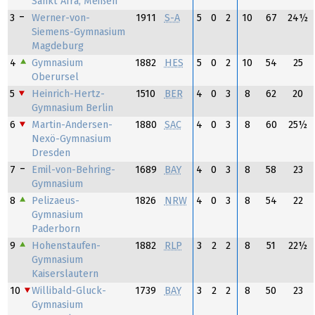
Sankt Afra, Meißen
3
Werner-von-
1911
S-A
5
0
2
10
67
24½
Siemens-Gymnasium
Magdeburg
4
Gymnasium
1882
HES
5
0
2
10
54
25
Oberursel
5
Heinrich-Hertz-
1510
BER
4
0
3
8
62
20
Gymnasium Berlin
6
Martin-Andersen-
1880
SAC
4
0
3
8
60
25½
Nexö-Gymnasium
Dresden
7
Emil-von-Behring-
1689
BAY
4
0
3
8
58
23
Gymnasium
8
Pelizaeus-
1826
NRW
4
0
3
8
54
22
Gymnasium
Paderborn
9
Hohenstaufen-
1882
RLP
3
2
2
8
51
22½
Gymnasium
Kaiserslautern
10
Willibald-Gluck-
1739
BAY
3
2
2
8
50
23
Gymnasium