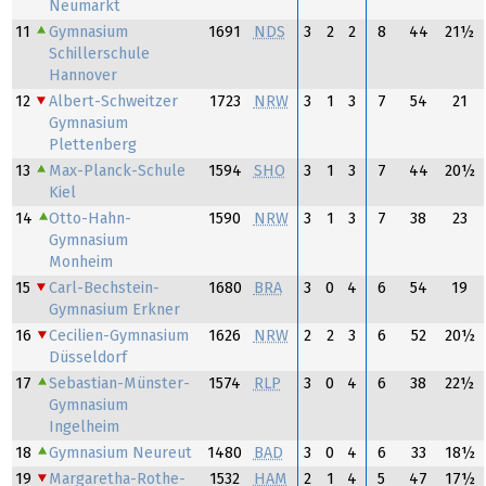
Neumarkt
11
Gymnasium
1691
NDS
3
2
2
8
44
21½
Schillerschule
Hannover
12
Albert-Schweitzer
1723
NRW
3
1
3
7
54
21
Gymnasium
Plettenberg
13
Max-Planck-Schule
1594
SHO
3
1
3
7
44
20½
Kiel
14
Otto-Hahn-
1590
NRW
3
1
3
7
38
23
Gymnasium
Monheim
15
Carl-Bechstein-
1680
BRA
3
0
4
6
54
19
Gymnasium Erkner
16
Cecilien-Gymnasium
1626
NRW
2
2
3
6
52
20½
Düsseldorf
17
Sebastian-Münster-
1574
RLP
3
0
4
6
38
22½
Gymnasium
Ingelheim
18
Gymnasium Neureut
1480
BAD
3
0
4
6
33
18½
19
Margaretha-Rothe-
1532
HAM
2
1
4
5
47
17½