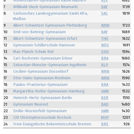
6
Hohenstaufen-Gymnasium Kaiserslautern
RLP
1882
7
Willibald-Gluck-Gymnasium Neumarkt
BAY
1739
8
Sächsisches Landesgymnasium Sankt Afra,
SAC
1819
Meißen
9
Albert-Schweitzer Gymnasium Plettenberg
NRW
1723
10
Emil-von-Behring-Gymnasium
BAY
1689
11
Albert-Schweitzer-Gymnasium Erfurt
THÜ
1632
12
Gymnasium Schillerschule Hannover
NDS
1691
13
Max-Planck-Schule Kiel
SHO
1594
14
Carl-Bechstein-Gymnasium Erkner
BRA
1680
15
Sebastian-Münster-Gymnasium Ingelheim
RLP
1574
16
Cecilien-Gymnasium Düsseldorf
NRW
1626
17
Otto-Hahn-Gymnasium Monheim
NRW
1590
18
Paulus-Praetorius-Gymnasium
BRA
1433
19
Margaretha-Rothe-Gymnasium Hamburg
HAM
1532
20
Heinrich-Hertz-Gymnasium Berlin
BER
1510
21
Gymnasium Neureut
BAD
1480
22
Emilie-Wüstenfeld-Gymnasium
HAM
1430
23
CJD Christophorusschule Rostock
MVP
1201
24
Freie Evangelische Bekenntnisschule Bremen
BRE
926