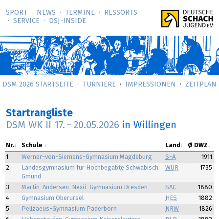
SPORT
NEWS
TERMINE
RESSORTS
SERVICE
DSJ-­INSIDE
DSM 2026 STARTSEITE
TURNIERE
IMPRESSIONEN
ZEITPLAN
Startrangliste
DSM WK II
17.
–
20.05.2026
in Willingen
Nr.
Schule
Land
Ø DWZ
1
Werner-von-Siemens-Gymnasium Magdeburg
S-A
1911
2
Landesgymnasium für Hochbegabte Schwäbisch
WÜR
1735
Gmünd
3
Martin-Andersen-Nexö-Gymnasium Dresden
SAC
1880
4
Gymnasium Oberursel
HES
1882
5
Pelizaeus-Gymnasium Paderborn
NRW
1826