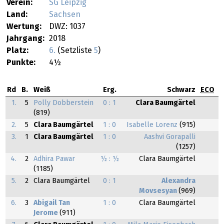
Verein:
SG Leipzig
Land:
Sachsen
Wertung:
DWZ: 1037
Jahrgang:
2018
Platz:
6.
(Setzliste
5
)
Punkte:
4½
Rd
B.
Weiß
Erg.
Schwarz
ECO
1.
5
Polly Dobberstein
0 : 1
Clara Baumgärtel
(819)
2.
5
Clara Baumgärtel
1 : 0
Isabelle Lorenz
(915)
3.
1
Clara Baumgärtel
1 : 0
Aashvi Gorapalli
(1257)
4.
2
Adhira Pawar
½ : ½
Clara Baumgärtel
(1185)
5.
2
Clara Baumgärtel
0 : 1
Alexandra
Movsesyan
(969)
6.
3
Abigail Tan
1 : 0
Clara Baumgärtel
Jerome
(911)