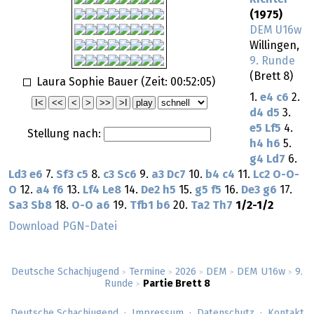
(1975)
DEM U16w
Willingen,
9. Runde
(Brett 8)
Laura Sophie Bauer (Zeit:
00:52:05
)
1.
e4
c6
2.
d4
d5
3.
e5
Lf5
4.
Stellung nach:
h4
h6
5.
g4
Ld7
6.
Ld3
e6
7.
Sf3
c5
8.
c3
Sc6
9.
a3
Dc7
10.
b4
c4
11.
Lc2
O-O-
O
12.
a4
f6
13.
Lf4
Le8
14.
De2
h5
15.
g5
f5
16.
De3
g6
17.
Sa3
Sb8
18.
O-O
a6
19.
Tfb1
b6
20.
Ta2
Th7
1/2-1/2
Download PGN-Datei
Deutsche Schachjugend
Termine
2026
DEM
DEM U16w
9.
>
>
>
>
>
Runde
Partie Brett 8
>
Deutsche Schachjugend
Impressum
Datenschutz
Kontakt