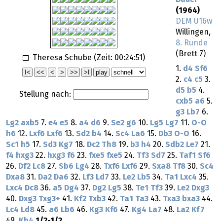
(1964)
DEM U16w
Willingen,
8. Runde
(Brett 7)
Theresa Schube (Zeit:
00:24:51
)
1.
d4
Sf6
2.
c4
c5
3.
d5
b5
4.
Stellung nach:
cxb5
a6
5.
g3
Lb7
6.
Lg2
axb5
7.
e4
e5
8.
a4
d6
9.
Se2
g6
10.
Lg5
Lg7
11.
O-O
h6
12.
Lxf6
Lxf6
13.
Sd2
b4
14.
Sc4
La6
15.
Db3
O-O
16.
Sc1
h5
17.
Sd3
Kg7
18.
Dc2
Th8
19.
b3
h4
20.
Sdb2
Le7
21.
f4
hxg3
22.
hxg3
f6
23.
fxe5
fxe5
24.
Tf3
Sd7
25.
Taf1
Sf6
26.
Df2
Lc8
27.
Sb6
Lg4
28.
Txf6
Lxf6
29.
Sxa8
Tf8
30.
Sc4
Dxa8
31.
Da2
Da6
32.
Lf3
Ld7
33.
Le2
Lb5
34.
Ta1
Lxc4
35.
Lxc4
Dc8
36.
a5
Dg4
37.
Dg2
Lg5
38.
Te1
Tf3
39.
Le2
Dxg3
40.
Dxg3
Txg3+
41.
Kf2
Txb3
42.
Ta1
Ta3
43.
Txa3
bxa3
44.
Lc4
Ld8
45.
a6
Lb6
46.
Kg3
Kf6
47.
Kg4
La7
48.
La2
Kf7
49.
Kh4
1/2-1/2