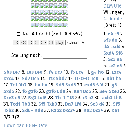
DEM U16
Willingen,
4. Runde
(Brett 4)
Neil Albrecht (Zeit:
00:05:52
)
1.
e4
c5
2.
Sf3
d6
3.
d4
cxd4
4.
Sxd4
Sf6
Stellung nach:
5.
Sc3
a6
6.
Le2
e5
7.
Sb3
Le7
8.
Le3
Le6
9.
f4
Dc7
10.
f5
Lc4
11.
g4
h6
12.
Lxc4
Dxc4
13.
Sd2
Dc6
14.
Df3
Sbd7
15.
O-O-O
Tc8
16.
Kb1
b5
17.
Tc1
Db7
18.
h4
b4
19.
Sd5
Sxd5
20.
exd5
Sf6
21.
g5
Sxd5
22.
f6
gxf6
23.
gxf6
Ld8
24.
Ka1
Dc6
25.
Se4
Sxe3
26.
Dxe3
d5
27.
Sg3
Lxf6
28.
Thf1
Tf8
29.
c3
b3
30.
axb3
Lh8
31.
Tcd1
Tb8
32.
Sf5
Txb3
33.
Da7
Lf6
34.
Se3
d4
35.
Sf5
Txb2
36.
Sd6+
Kd8
37.
Kxb2
Dxc3+
38.
Ka2
Dc2+
39.
Ka1
1/2-1/2
Download PGN-Datei