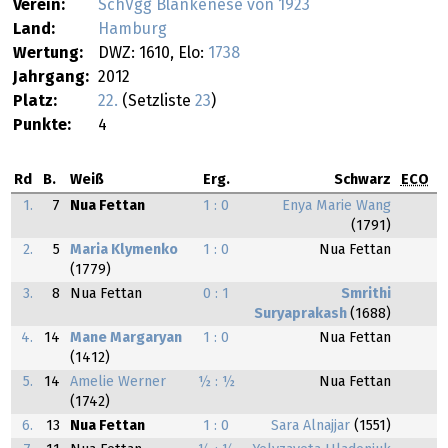
Verein:
SchVgg Blankenese von 1923
Land:
Hamburg
Wertung:
DWZ: 1610, Elo:
1738
Jahrgang:
2012
Platz:
22.
(Setzliste
23
)
Punkte:
4
Rd
B.
Weiß
Erg.
Schwarz
ECO
1.
7
Nua Fettan
1 : 0
Enya Marie Wang
(1791)
2.
5
Maria Klymenko
1 : 0
Nua Fettan
(1779)
3.
8
Nua Fettan
0 : 1
Smrithi
Suryaprakash
(1688)
4.
14
Mane Margaryan
1 : 0
Nua Fettan
(1412)
5.
14
Amelie Werner
½ : ½
Nua Fettan
(1742)
6.
13
Nua Fettan
1 : 0
Sara Alnajjar
(1551)